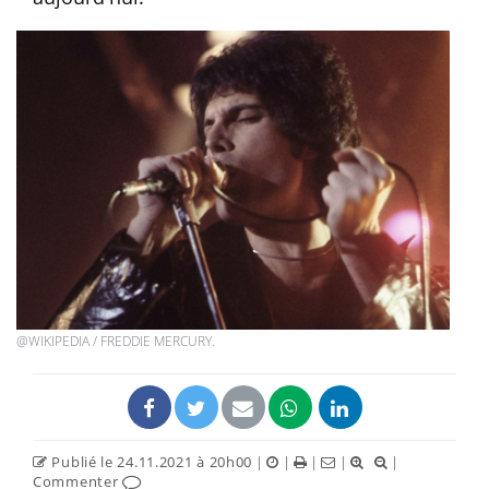
@WIKIPEDIA / FREDDIE MERCURY.
Publié le 24.11.2021 à 20h00
|
|
|
|
|
Commenter