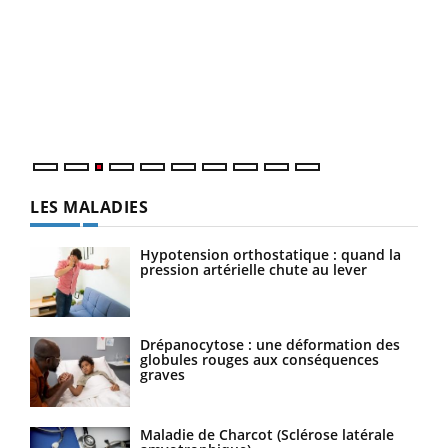
Ecz
You
pour
L'ét
Vaca
Nos 
LES MALADIES
Hypotension orthostatique : quand la
pression artérielle chute au lever
Drépanocytose : une déformation des
globules rouges aux conséquences
graves
Maladie de Charcot (Sclérose latérale