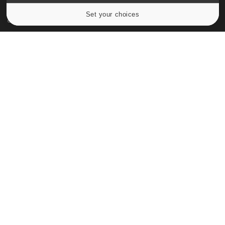
Qui sommes-nous
Set your choices
Cookies settings
Conditions d'utilisation
Plan du site
Mentions Légales
Nous contacter
NEWSLETTER
Recevez toutes les semaines les meilleures infos santé
S'INSCRIRE
Pourquoi Docteur
Tous droits réservés, 2026