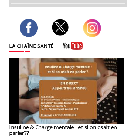
Twitter
Facebook
Instagram
LA CHAÎNE SANTÉ
Youtube
Youtube
Insuline & Charge mentale : et si on osait en
Youtube
Youtube
parler??