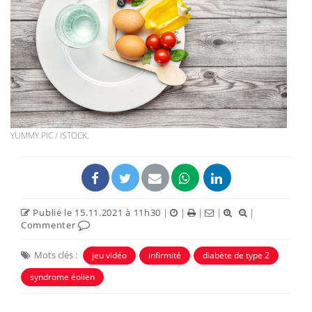
YUMMY PIC / ISTOCK.
Publié le 15.11.2021 à 11h30
|
|
|
|
|
Commenter
Mots clés :
jeu vidéo
infirmité
diabète de type 2
syndrome éolien