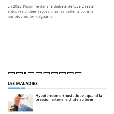
En 2026, l'insuline dans le diabète de type 2 reste
entourée d'idées reçues chez les patients comme
parfois chez les soignants.
Ecz
You
pour
L'ét
Vaca
Nos 
LES MALADIES
Hypotension orthostatique : quand la
pression artérielle chute au lever