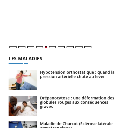
COU
You
Coup
vous
épis
LES MALADIES
Hypotension orthostatique : quand la
pression artérielle chute au lever
Drépanocytose : une déformation des
globules rouges aux conséquences
graves
Maladie de Charcot (Sclérose latérale
amyotrophique)