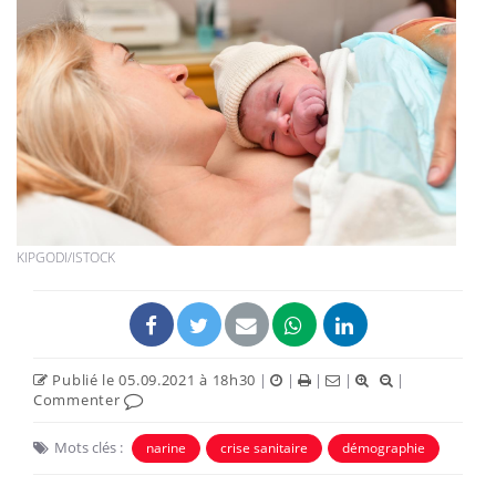
KIPGODI/ISTOCK
Publié le 05.09.2021 à 18h30
|
|
|
|
|
Commenter
Mots clés :
narine
crise sanitaire
démographie