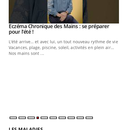
Eczéma Chronique des Mains : se préparer
Youtube
Youtube
pour l’été !
L'été arrive… et avec lui, un tout nouveau rythme de vie !
Vacances, plage, piscine, soleil, activités en plein air…
Nos mains sont ...
Dia
You
Le 
pers
ques
LES MALADIES