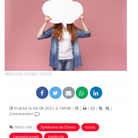
PROSTOCK-STUDIO / ISTOCK.
Publié le 04.09.2021 à 14h00
|
|
|
|
|
Commenter
Mots clés :
Syndrome de Cloves
tissus
Lampalizumab
épidémie