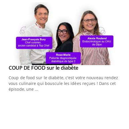
Youtube
cès
COUP DE FOOD sur le diabète
Youtube
Coup de food sur le diabète, c'est votre nouveau rendez-
 en
vous culinaire qui bouscule les idées reçues ! Dans cet
u
épisode, une ...
Qua
You
"Les