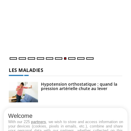
Qua
You
"Les
trav
DRH 
LES MALADIES
Hypotension orthostatique : quand la
pression artérielle chute au lever
Drépanocytose : une déformation des
globules rouges aux conséquences
Welcome
graves
With our 225
partners
, we wish to store and access information on
your devices (cookies, pixels in emails, etc.), combine and share
your personal data with our partners, whether collected on this