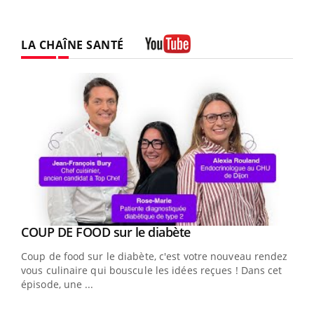
LA CHAÎNE SANTÉ
Youtube
Youtube
cès
COUP DE FOOD sur le diabète
Youtube
Coup de food sur le diabète, c'est votre nouveau rendez-
 en
vous culinaire qui bouscule les idées reçues ! Dans cet
u
épisode, une ...