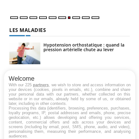
LES MALADIES
Hypotension orthostatique : quand la
pression artérielle chute au lever
Drépanocytose : une déformation des
globules rouges aux conséquences
Welcome
graves
With our 225
partners
, we wish to store and access information on
your devices (cookies, pixels in emails, etc.), combine and share
your personal data with our partners, whether collected on this
website or in our emails, already held by some of us, or obtained
Maladie de Charcot (Sclérose latérale
later, including in other contexts.
amyotrophique)
Processing this data (identifiers, browsing, preferences, purchases,
loyalty programs, IP, postal addresses and emails, phone, precise
geolocation, etc.) allows developing and offering you services,
content, commercial offers and ads across your devices and
screens (including by email, post, SMS, phone, audio, and video),
personalising them, measuring their performance, and analysing
audiences.