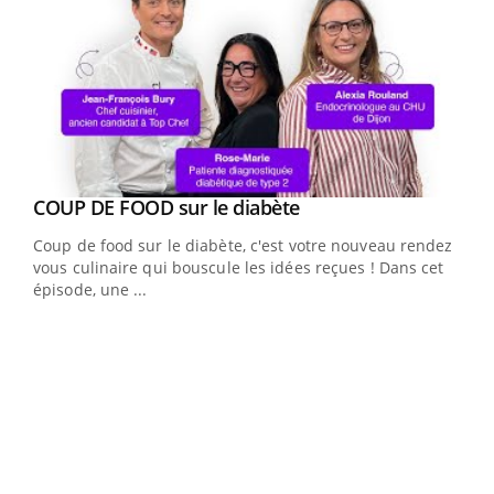
Youtube
cès
COUP DE FOOD sur le diabète
Youtube
Coup de food sur le diabète, c'est votre nouveau rendez-
 en
vous culinaire qui bouscule les idées reçues ! Dans cet
u
épisode, une ...
Qua
You
"Les
trav
DRH 