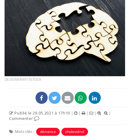
DESIGNER491/ISTOCK
Publié le 29.05.2021 à 17h10
|
|
|
|
|
Commenter
Mots clés :
démence
cholestérol