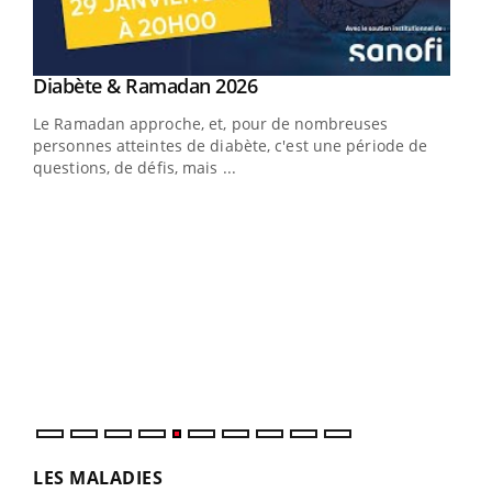
Youtube
Diabète & Ramadan 2026
Youtube
Le Ramadan approche, et, pour de nombreuses
vie !
personnes atteintes de diabète, c'est une période de
…
questions, de défis, mais ...
Un 
You
à l
Un é
mati
numé
LES MALADIES