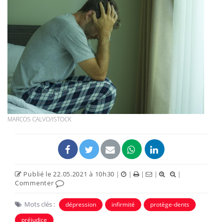
MARCOS CALVO/ISTOCK
Publié le 22.05.2021 à 10h30
|
|
|
|
|
Commenter
Mots clés :
dépression
infirmité
protège-dents
préjudice