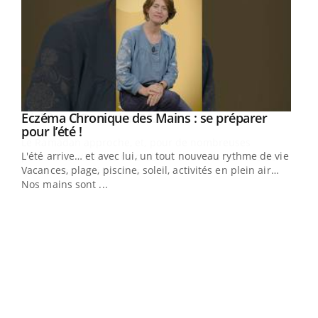
Youtube
Eczéma Chronique des Mains : se préparer
Diabète & Ramadan 2026
Youtube
Youtube
Youtube
pour l’été !
Le Ramadan approche, et, pour de nombreuses
L'été arrive… et avec lui, un tout nouveau rythme de vie !
personnes atteintes de diabète, c'est une période de
Vacances, plage, piscine, soleil, activités en plein air…
questions, de défis, mais ...
Nos mains sont ...
Un 
You
à l
Un é
mati
numé