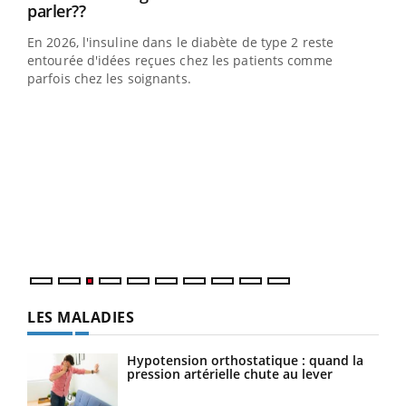
Youtube
parler??
En 2026, l'insuline dans le diabète de type 2 reste
entourée d'idées reçues chez les patients comme
parfois chez les soignants.
Ecz
You
pour
L'ét
Vaca
Nos 
LES MALADIES
Hypotension orthostatique : quand la
pression artérielle chute au lever