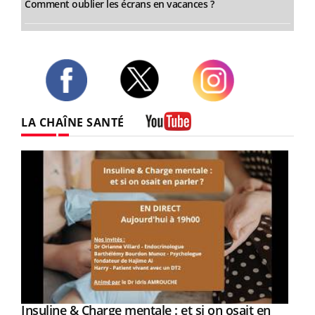
Comment oublier les écrans en vacances ?
Twitter
Facebook
Instagram
LA CHAÎNE SANTÉ
Youtube
Youtube
Insuline & Charge mentale : et si on osait en
Youtube