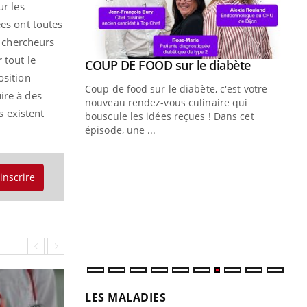
ur les
ées ont toutes
s chercheurs
 tout le
Youtube
ue » pour
COUP DE FOOD sur le diabète
Youtube
médecine
osition
Coup de food sur le diabète, c'est votre
ire à des
nouveau rendez-vous culinaire qui
s existent
n groupe
bouscule les idées reçues ! Dans cet
ière de bilan de
épisode, une ...
« jumeau
Qu
You
êtr
'inscrire
"Le
qua
Doc
dir
LES MALADIES