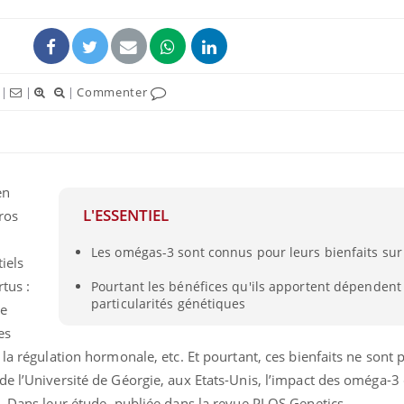
|
|
|
Commenter
en
L'ESSENTIEL
ros
Les omégas-3 sont connus pour leurs bienfaits sur
Allergies alimentaires :
TDAH : q
iels
une nouvelle arme contre
traitem
les réactions sévères
États-Un
tus :
Pourtant les bénéfices qu'ils apportent dépendent
particularités génétiques
le
es
Comment gérer le
Cerveau 
sommeil des enfants en
"madele
la régulation hormonale, etc. Et pourtant, ces bienfaits ne sont 
vacances ?
enfin ex
de l’Université de Géorgie, aux Etats-Unis, l’impact des oméga-3
s. Dans leur étude, publiée dans la revue PLOS Genetics