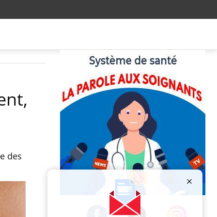
ent,
ue des
Publicité