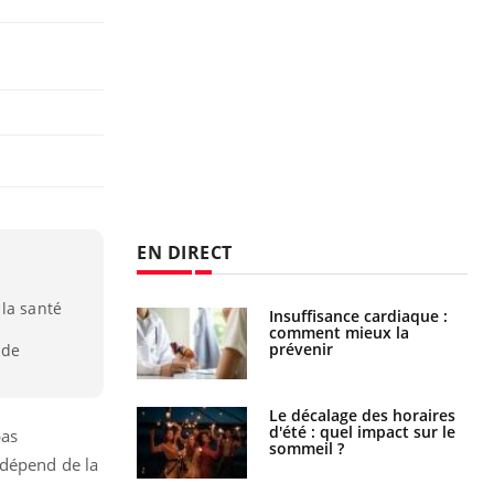
EN DIRECT
 la santé
uel est ce
Insuffisance cardiaque :
ent autorisé aux
comment mieux la
is ?
prévenir
 de
: le mystère de la
Le décalage des horaires
ine de Proust"
d'été : quel impact sur le
pas
pliqué
sommeil ?
 dépend de la