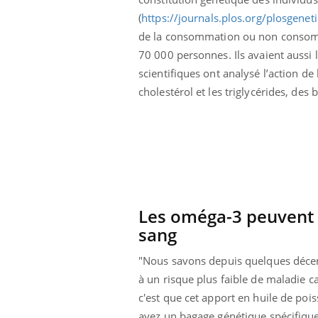
phone nuit-il à
Légionellose en Suisse :
(
https://journals.plos.org/plosgene
tissage de la
quelle est l’origine de la
contamination ?
de la consommation ou non consomma
70 000 personnes. Ils avaient aussi l
scientifiques ont analysé l’action de
cholestérol et les triglycérides, de
Les oméga-3 peuvent a
sang
"Nous savons depuis quelques décenn
à un risque plus faible de maladie 
c'est que cet apport en huile de poi
avez un bagage génétique spécifique,