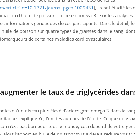
Bilan prévention : ce que
Intoléra
tics/article?id=10.1371/journal.pgen.1009431
), ils ont étudié le
les kinés pourront
nouvell
bientôt faire
recomma
tion d’huile de poisson - riche en oméga-3 - sur les analyses 
HAS
es informations génétiques de ces participants. Dans le détail, le
 l’huile de poisson sur quatre types de graisses dans le sang, dont
s biomarqueurs de certaines maladies cardiovasculaires.
ugmenter le taux de triglycérides dan
ies qu'un niveau plus élevé d'acides gras oméga-3 dans le sang
cardiaque,
explique Ye, l’un des auteurs de l’étude.
Ce que nous av
sson n'est pas bon pour tout le monde; cela dépend de votre gén
 alors l’apport en huile de poisson vous aidera à réduire vos tri