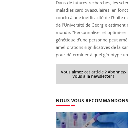
Dans de futures recherches, les scie
maladies cardiovasculaires, en fonct
conclu à une inefficacité de l’huile
de l'Université de Géorgie estiment 
ale : et si on
Eczéma Chronique des Mains : se
Dia
Youtube
You
ube
Youtube
préparer pour l’été !
monde. "
Personnaliser et optimiser 
Le 
génétique d'une personne peut amél
 diabète de type 2
L'été arrive… et avec lui, un tout nouveau
nom
améliorations significatives de la s
ues chez les
rythme de vie ! Vacances, plage, piscine,
diab
ez les soignants.
soleil, activités en plein air… Nos mains
défi
pour déterminer à quel génotype un
sont ...
Vous aimez cet article ? Abonnez-
vous à la newsletter !
NOUS VOUS RECOMMANDON