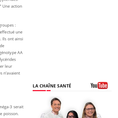
" Une action
groupes :
 effectué une
Ils ont ainsi
 de
n génotype AA
lycérides
er leur
s n’avaient
LA CHAÎNE SANTÉ
Youtube
méga-3 serait
de poisson.