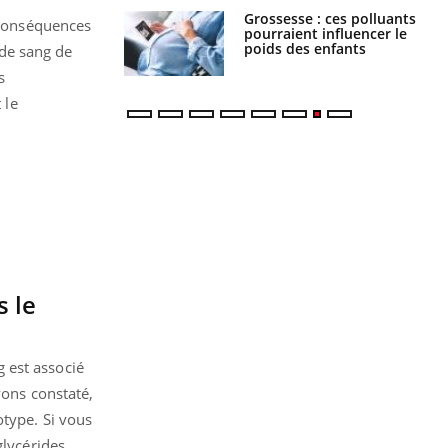
nce au gluten : les
Grossesse : ces polluants
s conséquences
es
pourraient influencer le
ndations de la
poids des enfants
de sang de
s
 le
s le
 est associé
ons constaté,
otype. Si vous
glycérides.