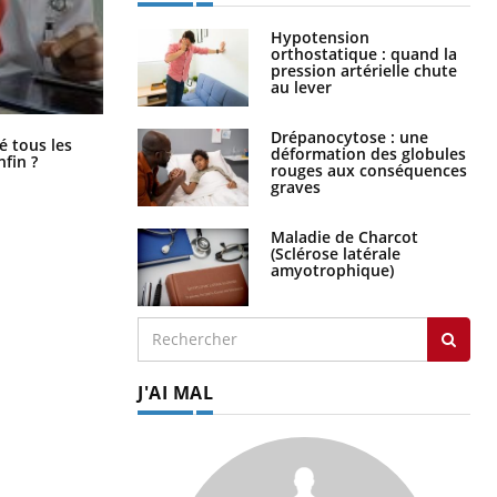
Hypotension
orthostatique : quand la
pression artérielle chute
au lever
Drépanocytose : une
Pourquoi votre ventre gâche-t-il les
é tous les
déformation des globules
premiers jours de vos vacances ?
nfin ?
rouges aux conséquences
graves
Maladie de Charcot
(Sclérose latérale
amyotrophique)
J'AI MAL