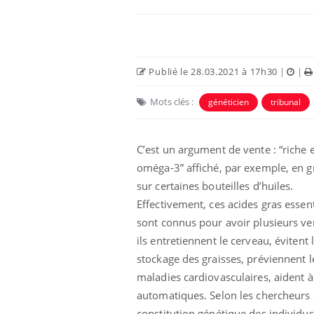
Publié le 28.03.2021 à 17h30
|
|
Mots clés :
généticien
tribunal
C’est un argument de vente : “riche 
oméga-3” affiché, par exemple, en g
sur certaines bouteilles d’huiles.
i manger moins
Mordue par une tique en
Effectivement, ces acides gras essent
ines pourrait
vacances, elle reste dans
nt être bénéfique
le coma pendant 42 jours
sont connus pour avoir plusieurs ver
ils entretiennent le cerveau, évitent 
stockage des graisses, préviennent l
e et chaleur : ce
Mordue par un
a science
barracuda, une petite fille
maladies cardiovasculaires, aident à 
secourue grâce à un
automatiques. Selon les chercheurs 
réflexe essentiel
constitution génétique des individu