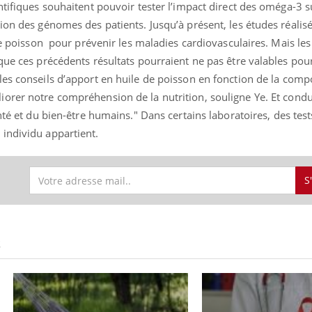
ntifiques souhaitent pouvoir tester l’impact direct des oméga-3 s
ion des génomes des patients. Jusqu’à présent, les études réalis
 de poisson pour prévenir les maladies cardiovasculaires. Mais le
que ces précédents résultats pourraient ne pas être valables pour
Youtube
bète & Ramadan 2026
Un « jumeau numériq
tube
Youtube
faciliter l’accès à la 
les conseils d’apport en huile de poisson en fonction de la comp
Ramadan approche, et, pour de
Youtube
préventive
iorer notre compréhension de la nutrition,
souligne Ye.
Et condu
breuses personnes atteintes de
anté et du bien-être humains.
" Dans certains laboratoires, des test
Un établissement lié à u
ète, c'est une période de questions, de
mutualiste innove en mat
s, mais ...
 individu appartient.
santé : l'utilisation d'un 
numérique » permet ...
S
S