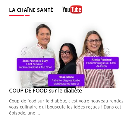
LA CHAÎNE SANTÉ
Youtube
Youtube
cès
COUP DE FOOD sur le diabète
Youtube
Coup de food sur le diabète, c'est votre nouveau rendez-
 en
vous culinaire qui bouscule les idées reçues ! Dans cet
u
épisode, une ...