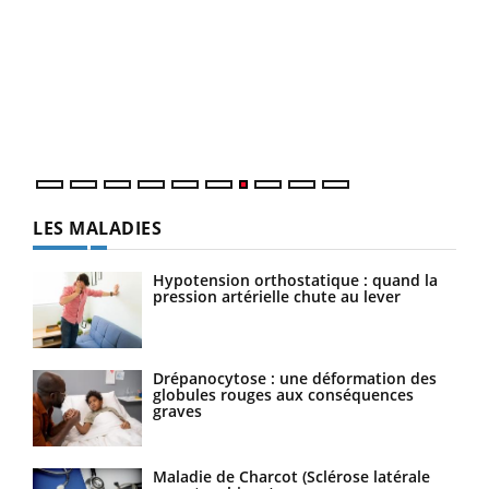
Qua
You
"Les
trav
DRH 
LES MALADIES
Hypotension orthostatique : quand la
pression artérielle chute au lever
Drépanocytose : une déformation des
globules rouges aux conséquences
graves
Maladie de Charcot (Sclérose latérale