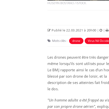
HUSEYIN BOSTANCI / ISTOCK.
Publié le 22.03.2021 à 20h00
|
|
Mots clés :
drone
Virus Nil Occide
Les drones peuvent être très danger
même lorsqu’ils sont utilisés pour le
Le BMJ rapporte ainsi le cas d’un 
blessé par son drone de loisir, et la
description de ses atteintes fait froi
le dos.
"Un homme adulte a été frappé au vi
par son propre drone aérien",
expliq