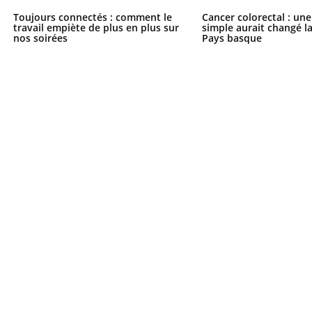
Toujours connectés : comment le
Cancer colorectal : une
travail empiète de plus en plus sur
simple aurait changé l
nos soirées
Pays basque
Youtube
P DE FOOD sur le diabète
tube
 de food sur le diabète, c'est votre
veau rendez-vous culinaire qui
cule les idées reçues ! Dans cet
ode, une ...