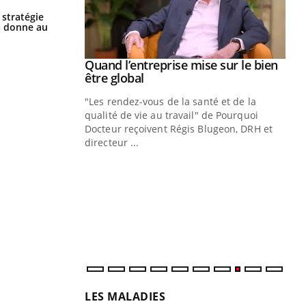
Chikungunya, dengue, West Nile :
 stratégie
que se passe-t-il dans le sud de la
a donne au
France ?
Quand l’entreprise mise sur le bien
Youtube
Youtube
être global
"Les rendez-vous de la santé et de la
qualité de vie au travail" de Pourquoi
Docteur reçoivent Régis Blugeon, DRH et
directeur ...
Eczéma chronique des mains : au
Ec
Youtube
You
Youtube
quotidien (3/3)
sy
Dans cette vidéo, le Dr Inès Zaraa,
Une
dermatologue à Paris, vous explique
sèc
comment protéger vos mains au quotidien
per
et éviter les ...
irri
LES MALADIES