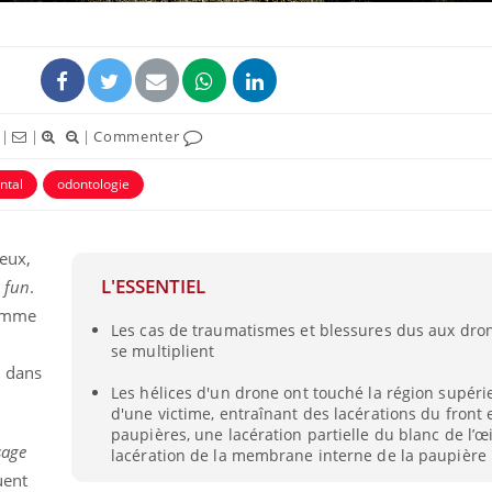
|
|
|
Commenter
ntal
odontologie
eux,
L'ESSENTIEL
fun
.
homme
Les cas de traumatismes et blessures dus aux dron
se multiplient
d dans
Les hélices d'un drone ont touché la région supéri
d'une victime, entraînant des lacérations du front 
paupières, une lacération partielle du blanc de l’œi
sage
lacération de la membrane interne de la paupière
uent