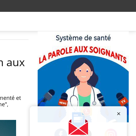
on aux
gmenté et
me",
Publicité