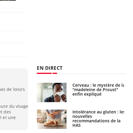
EN DIRECT
Comment oublier les
Cerveau : le mystère de la
es de loisirs
écrans en vacances ?
"madeleine de Proust"
enfin expliqué
eure du visage
Toujours connectés :
Intolérance au gluten : les
et des
comment le travail
nouvelles
l et une
empiète de plus en plus
recommandations de la
sur nos soirées
HAS