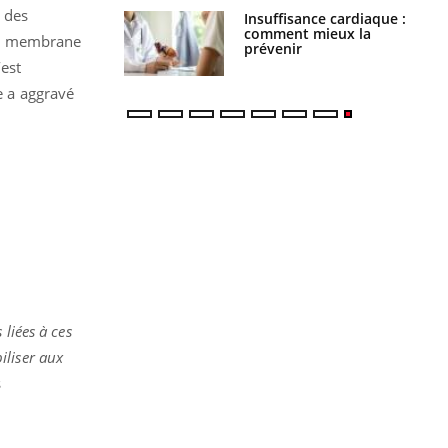
t des
Cancer colorectal : une
Insuffisance cardiaque :
stratégie simple aurait
comment mieux la
 la membrane
changé la donne au Pays
prévenir
basque
s’est
e a aggravé
liées à ces
iliser aux
s