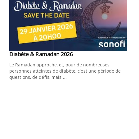
Youtube
Diabète & Ramadan 2026
Youtube
Le Ramadan approche, et, pour de nombreuses
vie !
personnes atteintes de diabète, c'est une période de
…
questions, de défis, mais ...
Un 
You
à l
Un é
mati
numé