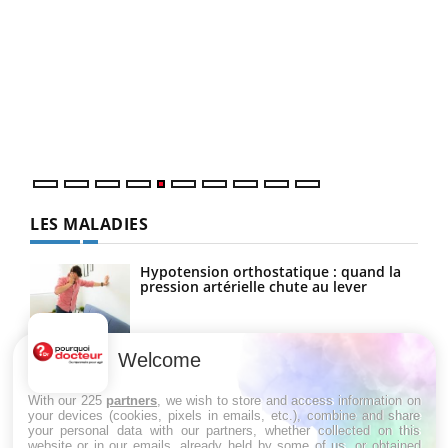
Un 
You
à l
Un é
mati
numé
LES MALADIES
Hypotension orthostatique : quand la
pression artérielle chute au lever
Welcome
Drépanocytose : une déformation des
globules rouges aux conséquences
graves
With our 225
partners
, we wish to store and access information on
your devices (cookies, pixels in emails, etc.), combine and share
your personal data with our partners, whether collected on this
website or in our emails, already held by some of us, or obtained