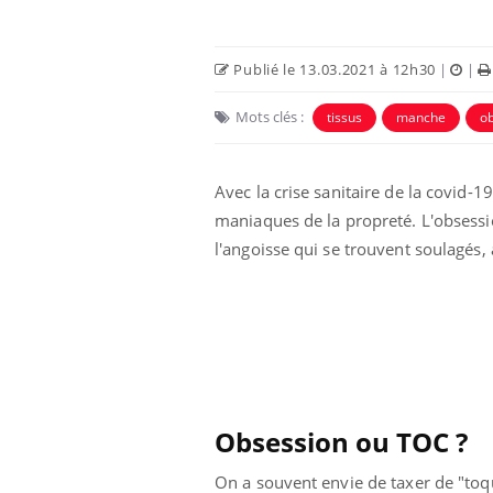
Publié le 13.03.2021 à 12h30
|
|
Mots clés :
tissus
manche
ob
Avec la crise sanitaire de la covid-1
 Mains :
Carence en fer : comprendre pour
Ins
Youtube
You
maniaques de la propreté. L'obsess
Youtube
Youtube
prévenir
osa
l'angoisse qui se trouvent soulagés
aciles à aborder...
Fatigue, irritabilité, brouillard mental ou
En 2
poser des
même alopécie… Les symptômes de la
rest
'un proche c'est
carence en fer sont multiples ce qui la rend
pat
...
Obsession ou TOC ?
On a souvent envie de taxer de "toq