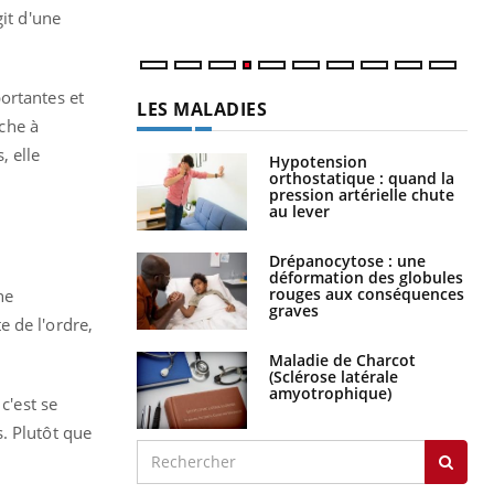
num
git d'une
ortantes et
LES MALADIES
che à
, elle
Hypotension
orthostatique : quand la
pression artérielle chute
au lever
Drépanocytose : une
déformation des globules
rouges aux conséquences
ne
graves
 de l'ordre,
Maladie de Charcot
(Sclérose latérale
amyotrophique)
c'est se
. Plutôt que