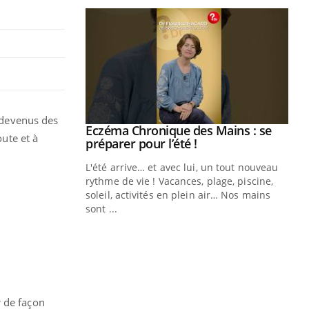
t devenus des
Eczéma Chronique des Mains : se
Youtube
ute et à
Youtube
préparer pour l’été !
L'été arrive… et avec lui, un tout nouveau
rythme de vie ! Vacances, plage, piscine,
soleil, activités en plein air… Nos mains
sont ...
Youtube
Diabète & Ramadan 2026
Un
Youtube
You
fac
Le Ramadan approche, et, pour de
pr
nombreuses personnes atteintes de
Un 
diabète, c'est une période de questions, de
mut
défis, mais ...
san
r de façon