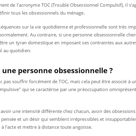
ovient de l'acronyme TOC (Trouble Obsessionnel Compulsif), il s'a
éfinir tous les obsessionnels du ménage.
équences sur la vie quotidienne et professionnelle sont très imp
ormalement. Au contraire, si une personne obsessionnelle cher
 être un tyran domestique en imposant ses contraintes aux autres
 au quotidien.
une personne obsessionnelle ?
c pas souffrir forcément de TOC, mais cela peut être associé à u
ompulsive" qui se caractérise par une préoccupation omniprésente
 avoir une intensité différente chez chacun, avoir des obsessions 
pensée et un désir qui semblent irrépressibles et insupportables
 à l'acte et mettre à distance toute angoisse.