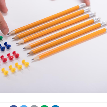
La sieste empêche-t-elle
de dormir la nuit ?
VIH : la fin du comprimé
tous les jours se profile-t-
elle enfin ?
Pourquoi votre ventre
gâche-t-il les premiers
jours de vos vacances ?