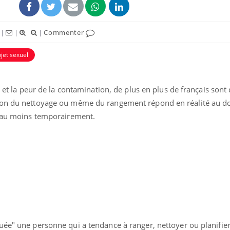
|
|
|
Commenter
jet sexuel
9 et la peur de la contamination, de plus en plus de français son
uline & Charge mentale : et si on
tube
ion du nettoyage ou même du rangement répond en réalité au do
Youtube
it en parler??
, au moins temporairement.
026, l'insuline dans le diabète de type 2
e entourée d'idées reçues chez les
ients comme parfois chez les soignants.
uée" une personne qui a tendance à ranger, nettoyer ou planifie