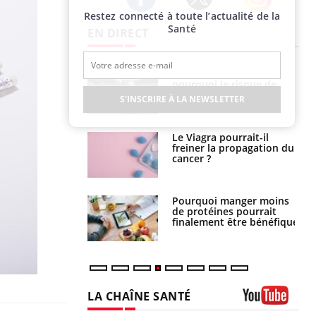
Restez connecté à toute l’actualité de la
Twitter
Facebook
Instagram
Santé
EN DIRECT
Fortes chaleurs :
Grossesse et chaleur : ce
pourquoi le risque de
que dit la science
noyade grimpe-t-il ?
S'INSCRIRE À LA NEWSLETTER
Le Viagra pourrait-il
Le smartphone nuit-il à
freiner la propagation du
l'apprentissage de la
cancer ?
lecture ?
Pourquoi manger moins
Mordue par une tique en
de protéines pourrait
vacances, elle reste dans
finalement être bénéfique
le coma pendant 42 jours
LA CHAÎNE SANTÉ
Youtube