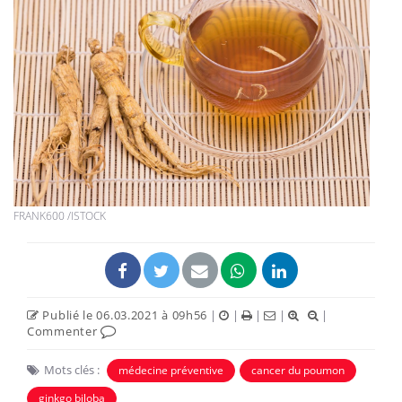
FRANK600 /ISTOCK
Publié le 06.03.2021 à 09h56
|
|
|
|
|
Commenter
Mots clés :
médecine préventive
cancer du poumon
ginkgo biloba