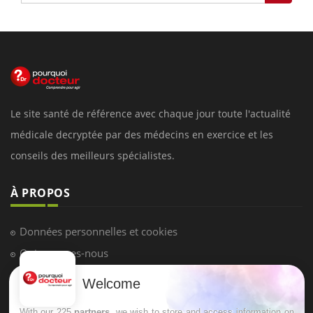
Le site santé de référence avec chaque jour toute l'actualité
médicale decryptée par des médecins en exercice et les
conseils des meilleurs spécialistes.
À PROPOS
Données personnelles et cookies
Qui sommes-nous
Conditions d'utilisation
Welcome
Plan du site
With our 225
partners
, we wish to store and access information on