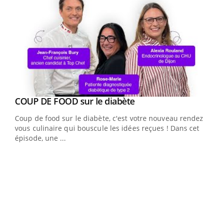
Youtube
cès
COUP DE FOOD sur le diabète
Youtube
Coup de food sur le diabète, c'est votre nouveau rendez-
 en
vous culinaire qui bouscule les idées reçues ! Dans cet
u
épisode, une ...
Qua
You
"Les
trav