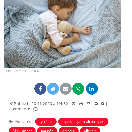
DRAGANA991/ISTOCK
Publié le 20.11.2020 à 19h30
|
|
|
|
|
Commenter
Mots clés :
système
liquides hydro-alcooliques
Mick Jagger
poupée
asthme
allergie