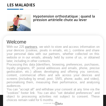
LES MALADIES
Hypotension orthostatique : quand la
pression artérielle chute au lever
Drépanocytose : une déformation des
globules rouges aux conséquences
Welcome
graves
With our 225
partners
, we wish to store and access information on
your devices (cookies, pixels in emails, etc.), combine and share
your personal data with our partners, whether collected on this
website or in our emails, already held by some of us, or obtained
Maladie de Charcot (Sclérose latérale
later, including in other contexts.
amyotrophique)
Processing this data (identifiers, browsing, preferences, purchases,
loyalty programs, IP, postal addresses and emails, phone, precise
geolocation, etc.) allows developing and offering you services,
content, commercial offers and ads across your devices and
screens (including by email, post, SMS, phone, audio, and video),
personalising them, measuring their performance, and analysing
audiences.
You can "accept all" and withdraw your consent at any time via the
"cookies" footer link
. You can also "set detailed preferences" and
object to processing activities not subject to consent. These
choices remain valid for 6 months.
powered by