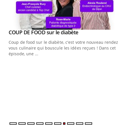
Youtube
COUP DE FOOD sur le diabète
Youtube
Coup de food sur le diabète, c'est votre nouveau rendez-
vous culinaire qui bouscule les idées reçues ! Dans cet
épisode, une ...
Yout
Quand l’entreprise mise sur le bien être global
Ecz
Youtube
You
(3/3
"Les rendez-vous de la santé et de la qualité de vie au
Dans
travail" de Pourquoi Docteur reçoivent Régis Blugeon,
vous
DRH et directeur ...
quot