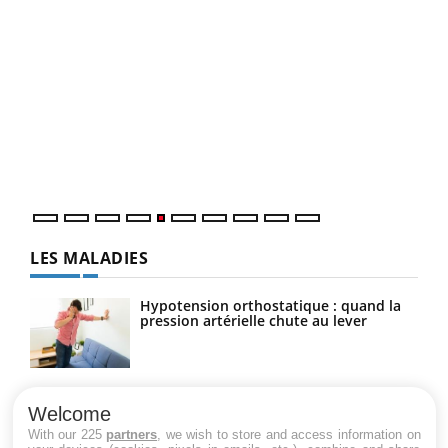
Un 
You
à l
Un é
mati
numé
LES MALADIES
Hypotension orthostatique : quand la
pression artérielle chute au lever
Drépanocytose : une déformation des
globules rouges aux conséquences
Welcome
graves
With our 225
partners
, we wish to store and access information on