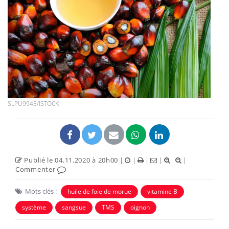
SLPU9945/ISTOCK
Publié le 04.11.2020 à 20h00
|
|
|
|
|
Commenter
Mots clés :
huile de foie de morue
vitamine B
système
sangsue
TMS
oignon