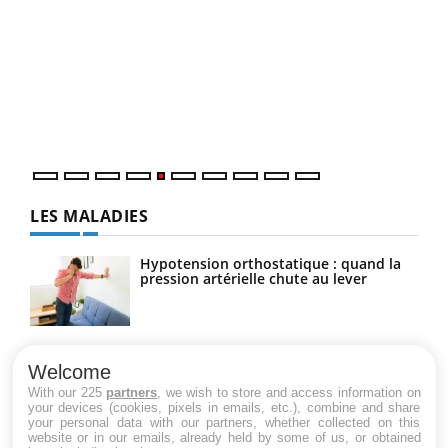
Un « jumeau numérique » pour faciliter l’accès
COU
Youtube
You
Youtube
à la médecine préventive
Coup
Un établissement lié à un groupe mutualiste innove en
vous
matière de bilan de santé : l'utilisation d'un « jumeau
épis
numérique » permet ...
LES MALADIES
Hypotension orthostatique : quand la
pression artérielle chute au lever
Drépanocytose : une déformation des
globules rouges aux conséquences
Welcome
graves
With our 225
partners
, we wish to store and access information on
your devices (cookies, pixels in emails, etc.), combine and share
your personal data with our partners, whether collected on this
website or in our emails, already held by some of us, or obtained
Maladie de Charcot (Sclérose latérale