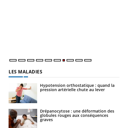
Qua
You
"Les
trav
DRH 
LES MALADIES
Hypotension orthostatique : quand la
pression artérielle chute au lever
Drépanocytose : une déformation des
globules rouges aux conséquences
graves