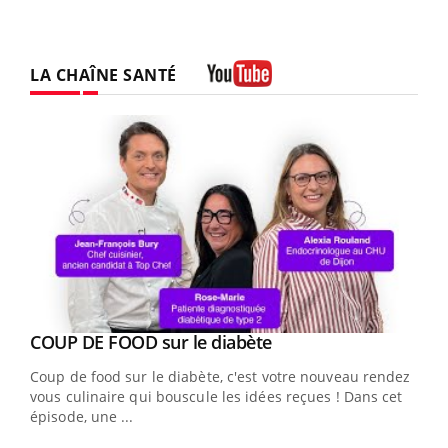
LA CHAÎNE SANTÉ
Youtube
Youtube
cès
COUP DE FOOD sur le diabète
Youtube
Coup de food sur le diabète, c'est votre nouveau rendez-
 en
vous culinaire qui bouscule les idées reçues ! Dans cet
u
épisode, une ...