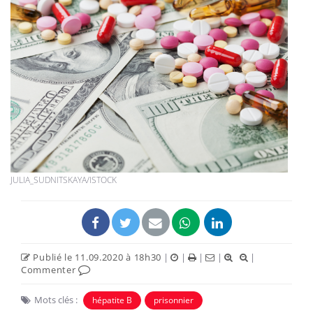
JULIA_SUDNITSKAYA/ISTOCK
Publié le 11.09.2020 à 18h30
|
|
|
|
|
Commenter
Mots clés :
hépatite B
prisonnier