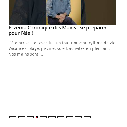
Eczéma Chronique des Mains : se préparer
Youtube
Youtube
pour l’été !
L'été arrive… et avec lui, un tout nouveau rythme de vie !
Vacances, plage, piscine, soleil, activités en plein air…
Nos mains sont ...
Dia
You
Le 
pers
ques