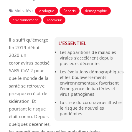
Mots clés :
virologue
Panaris
démographie
environnement
receveur
Il a suffi qu’émerge
L'ESSENTIEL
fin 2019-début
Les apparitions de maladies
2020 un
virales s'accélèrent depuis
coronavirus baptisé
plusieurs décennies
SARS-CoV-2 pour
Les évolutions démographiques
et les bouleversements
que le monde de la
environnementaux favorisent
santé se retrouve
l'émergence de bactéries et
presque en état de
virus pathogènes
sidération. Et
La crise du coronavirus illustre
le risque de nouvelles
pourtant le risque
pandémies
était connu. Depuis
quelques décennies,
les apparitions de nouvelles maladies virales