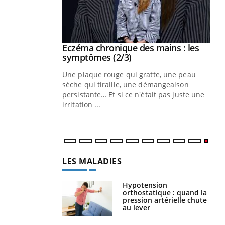
 mains : au
Eczéma chronique des mains : les
Youtube
be
Youtube
symptômes (2/3)
ès Zaraa,
Une plaque rouge qui gratte, une peau
us explique
sèche qui tiraille, une démangeaison
ins au quotidien
persistante… Et si ce n'était pas juste une
irritation ...
LES MALADIES
Hypotension
orthostatique : quand la
pression artérielle chute
au lever