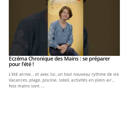
Eczéma Chronique des Mains : se préparer
Youtube
Youtube
pour l’été !
L'été arrive… et avec lui, un tout nouveau rythme de vie !
Vacances, plage, piscine, soleil, activités en plein air…
Nos mains sont ...
Dia
You
Le 
pers
ques