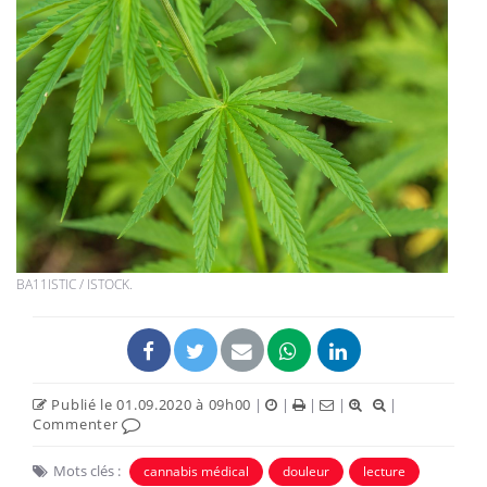
BA11ISTIC / ISTOCK.
Publié le 01.09.2020 à 09h00
|
|
|
|
|
Commenter
Mots clés :
cannabis médical
douleur
lecture