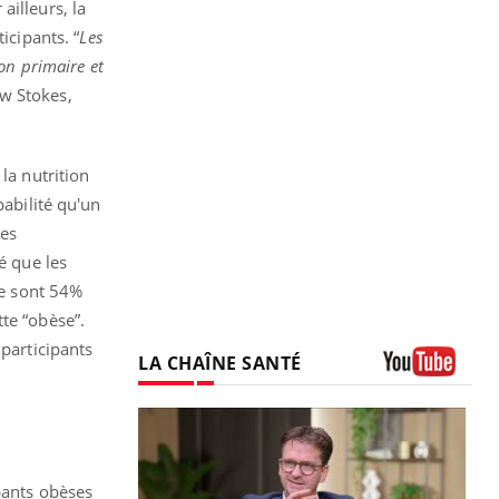
ailleurs, la
icipants. “
Les
on primaire et
ew Stokes,
la nutrition
babilité qu'un
des
é que les
ne sont 54%
te “obèse”.
 participants
LA CHAÎNE SANTÉ
Youtube
ipants obèses