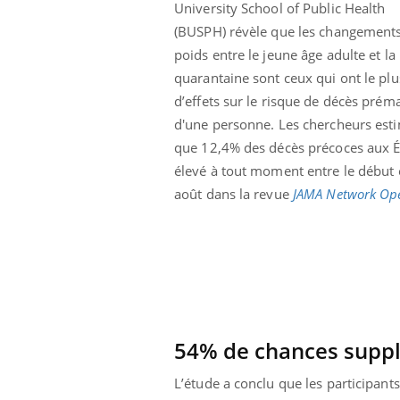
University School of Public Health
 votre ventre
Pourquoi manger moins
l les premiers
de protéines pourrait
(BUSPH) révèle que les changement
 vos vacances ?
finalement être bénéfique
poids entre le jeune âge adulte et la
quarantaine sont ceux qui ont le plu
d’effets sur le risque de décès prém
d'une personne. Les chercheurs est
que 12,4% des décès précoces aux Ét
élevé à tout moment entre le début et
août dans la revue
JAMA Network Op
54% de chances suppl
L’étude a conclu que les participants