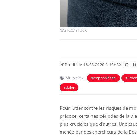
NASTCO/ISTOCK
Publié le 18.08.2020 à 10h30
|
|
Mots clés :
nymphoplastie
surh
e empêche-t-elle
Fortes chaleurs :
adulte
 la nuit ?
pourquoi le risque de
noyade grimpe-t-il ?
Pour lutter contre les risques de mo
 fin du comprimé
Le Viagra pourrait-il
précoce, certaines périodes de la vi
jours se profile-t-
freiner la propagation du
plus cruciales que d’autres. Une étu
n ?
cancer ?
menée par des chercheurs de la Bo