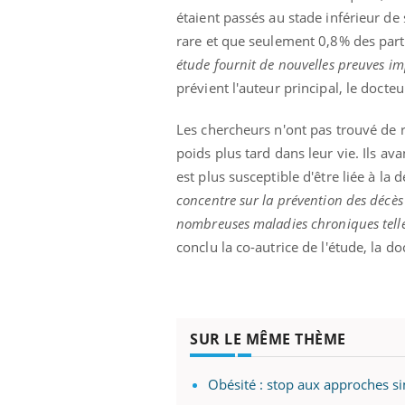
étaient passés au stade inférieur de
rare et que seulement 0,8% des parti
étude fournit de nouvelles preuves im
prendre pour
Insuline & Charge mentale : et si on
Ecz
Youtube
You
prévient l'auteur principal, le docte
Youtube
osait en parler??
pré
Les chercheurs n'ont pas trouvé de r
llard mental ou
En 2026, l'insuline dans le diabète de type 2
L'ét
poids plus tard dans leur vie. Ils av
tômes de la
reste entourée d'idées reçues chez les
ryth
les ce qui la rend
patients comme parfois chez les soignants.
sole
est plus susceptible d'être liée à la 
sont
concentre sur la prévention des décès
nombreuses maladies chroniques telles
conclu la co-autrice de l'étude, la 
SUR LE MÊME THÈME
Obésité : stop aux approches s