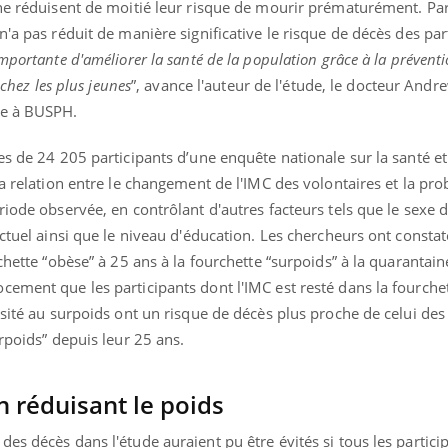
ne réduisent de moitié leur risque de mourir prématurément. Par 
'a pas réduit de manière significative le risque de décès des part
mportante d'améliorer la santé de la population grâce à la préventi
 chez les plus jeunes
”, avance l'auteur de l'étude, le docteur Andr
le à BUSPH.
es de 24 205 participants d’une enquête nationale sur la santé et 
a relation entre le changement de l'IMC des volontaires et la pro
riode observée, en contrôlant d'autres facteurs tels que le sexe 
actuel ainsi que le niveau d'éducation. Les chercheurs ont constat
rchette “obèse” à 25 ans à la fourchette “surpoids” à la quarantai
ement que les participants dont l'IMC est resté dans la fourchet
ésité au surpoids ont un risque de décès plus proche de celui des
rpoids” depuis leur 25 ans.
n réduisant le poids
es décès dans l'étude auraient pu être évités si tous les partic