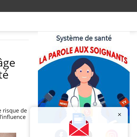
âge
té
e risque de
d’influence
Publicité