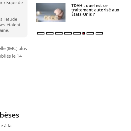
ur risque de
s alimentaires :
TDAH : quel est ce
velle arme contre
traitement autorisé aux
tions sévères
États-Unis ?
s l'étude
ses étaient
aine.
lle (IMC) plus
ubliés le 14
obèses
e à la