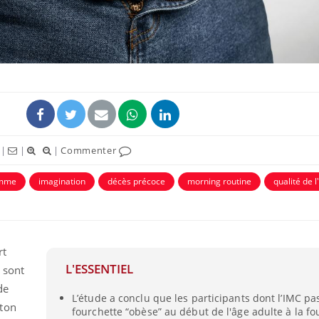
|
|
|
Commenter
omme
imagination
décès précoce
morning routine
qualité de l
Grossesse et chaleur : ce
Mordue 
que dit la science
barracud
secouru
réflexe 
rt
L'ESSENTIEL
Le smartphone nuit-il à
Légionel
e sont
l'apprentissage de la
quelle e
de
lecture ?
contami
L’étude a conclu que les participants dont l’IMC pa
ston
fourchette “obèse” au début de l'âge adulte à la fo