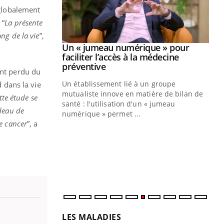
 globalement
 “
La présente
ng de la vie
”,
Youtube
2026
Un « jumeau numérique » pour
Youtube
faciliter l’accès à la médecine
 pour de
Youtube
préventive
ont perdu du
teintes de
Un établissement lié à un groupe
d dans la vie
e de questions, de
mutualiste innove en matière de bilan de
tte étude se
santé : l'utilisation d'un « jumeau
rdeau de
CO
You
numérique » permet ...
e cancer
”, a
Cou
nou
bou
épi
LES MALADIES