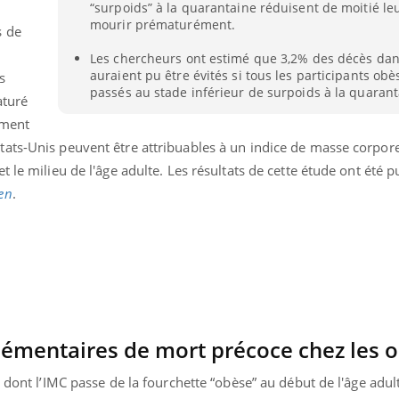
“surpoids” à la quarantaine réduisent de moitié le
Mordue par une tique en
Allergie
mourir prématurément.
vacances, elle reste dans
une nou
s de
le coma pendant 42 jours
les réac
Les chercheurs ont estimé que 3,2% des décès dan
auraient pu être évités si tous les participants obè
s
passés au stade inférieur de surpoids à la quarant
aturé
iment
ats-Unis peuvent être attribuables à un indice de masse corpore
 le milieu de l'âge adulte. Les résultats de cette étude ont été p
en
.
émentaires de mort précoce chez les 
 dont l’IMC passe de la fourchette “obèse” au début de l'âge adult