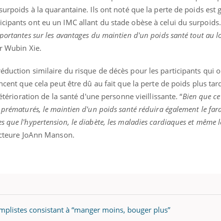
 surpoids à la quarantaine. Ils ont noté que la perte de poids est
cipants ont eu un IMC allant du stade obèse à celui du surpoids.
portantes sur les avantages du maintien d'un poids santé tout au lo
éma Chronique des Mains : se
Diabète & Ramadan 
tube
Youtube
ur Wubin Xie.
Youtube
parer pour l’été !
Le Ramadan approche, et,
éduction similaire du risque de décès pour les participants qui 
é arrive… et avec lui, un tout nouveau
nombreuses personnes at
ancent que cela peut être dû au fait que la perte de poids plus tar
me de vie ! Vacances, plage, piscine,
diabète, c'est une périod
il, activités en plein air… Nos mains
défis, mais ...
détérioration de la santé d'une personne vieillissante. “
Bien que ce
 ...
 prématurés, le maintien d'un poids santé réduira également le fa
 que l'hypertension, le diabète, les maladies cardiaques et même l
docteure JoAnn Manson.
implistes consistant à “manger moins, bouger plus”