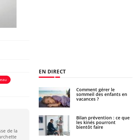
EN DIRECT
'eau
par un
Comment gérer le
a, une petite fille
sommeil des enfants en
e grâce à un
vacances ?
essentiel
lose en Suisse :
Bilan prévention : ce que
st l’origine de la
les kinés pourront
nation ?
bientôt faire
sse de la
urchette