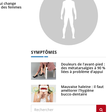
La sieste empêche-t-elle de dormir
ui change
la nuit ?
ge des femmes
SYMPTÔMES
Douleurs de l’avant-pied :
des métatarsalgies à 90 %
liées à problème d’appui
Mauvaise haleine : il faut
améliorer l’hygiène
bucco-dentaire