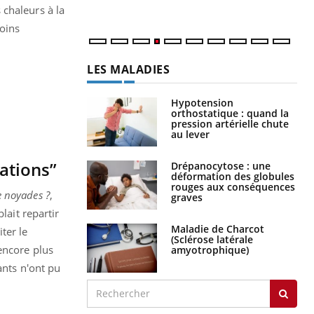
 chaleurs à la
moins
LES MALADIES
Hypotension
orthostatique : quand la
pression artérielle chute
au lever
cations”
Drépanocytose : une
déformation des globules
rouges aux conséquences
e noyades ?
,
graves
lait repartir
Maladie de Charcot
iter le
(Sclérose latérale
encore plus
amyotrophique)
ants n'ont pu