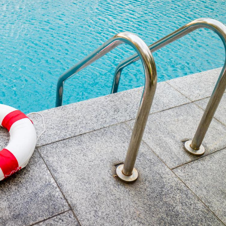
Syndrome métabolique :
Mortalit
quels sont les meilleurs
rapport 
exercices physiques ?
son tau
Comment éviter une otite
Grossess
pendant les vacances ?
naturel 
des che
Hantavirus : un cas
Comment
détecté chez un touriste
écrans 
en France