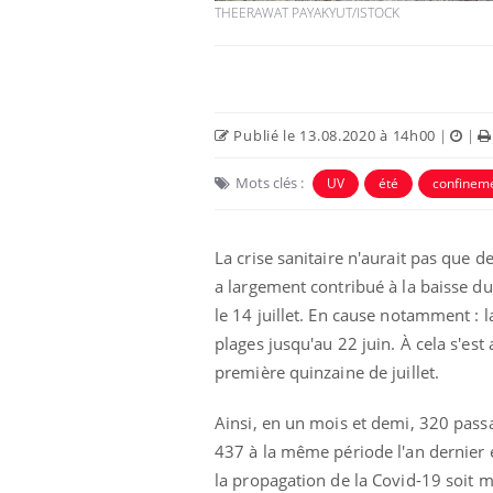
THEERAWAT PAYAKYUT/ISTOCK
Publié le 13.08.2020 à 14h00
|
|
Mots clés :
UV
été
confinem
Eczéma Chronique des Mains :
Car
Youtube
You
Youtube
expliquer ma maladie
pré
La crise sanitaire n'aurait pas que
Il y a des sujets qui sont faciles à aborder...
Fati
a largement contribué à la baisse du
d'autres non ! D'un côté, poser des
mêm
questions sur la maladie d'un proche c'est
care
le 14 juillet. En cause notamment : l
montrer ...
...
plages jusqu'au 22 juin. À cela s'est
première quinzaine de juillet.
Ainsi, en un mois et demi, 320 pass
437 à la même période l'an dernier 
la propagation de la Covid-19 soit 