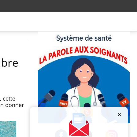
mbre
 cette
ien donner
Publicité