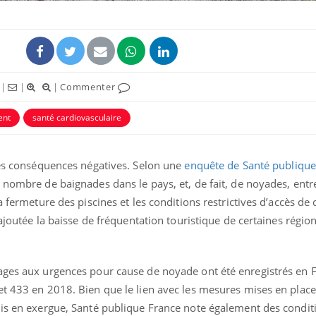
|
|
|
Commenter
ent
santé cardiovasculaire
ence en fer : comprendre pour
Insuline & Charge ment
tube
Youtube
Youtube
Yout
venir
osait en parler??
 des conséquences négatives. Selon une
enquête de Santé publique
gue, irritabilité, brouillard mental ou
En 2026, l'insuline dans l
 nombre de baignades dans le pays, et, de fait, de noyades, entre
e alopécie… Les symptômes de la
reste entourée d'idées re
nce en fer sont multiples ce qui la rend
patients comme parfois ch
a fermeture des piscines et les conditions restrictives d’accès de 
 ajoutée la baisse de fréquentation touristique de certaines région
ages aux urgences pour cause de noyade ont été enregistrés en F
et 433 en 2018. Bien que le lien avec les mesures mises en place
mis en exergue, Santé publique France note également des condit