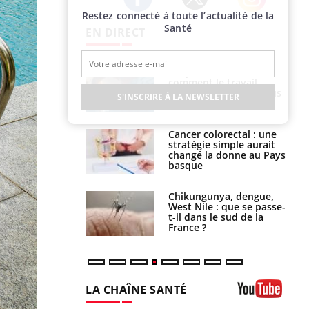
Restez connecté à toute l’actualité de la
Twitter
Facebook
Instagram
Santé
EN DIRECT
é infantile : un
Toujours connectés :
s’interroge sur
comment le travail
x élevé en France
empiète de plus en plus
S'INSCRIRE À LA NEWSLETTER
sur nos soirées
e à risque : ce jus
Cancer colorectal : une
attire l'attention
stratégie simple aurait
rcheurs
changé la donne au Pays
basque
 oublier les
Chikungunya, dengue,
en vacances ?
West Nile : que se passe-
t-il dans le sud de la
France ?
LA CHAÎNE SANTÉ
Youtube