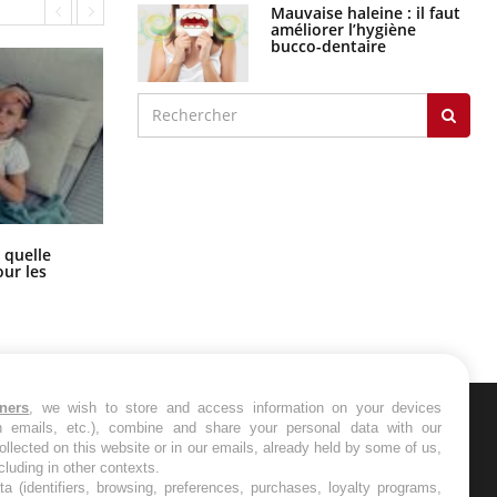
Mauvaise haleine : il faut
améliorer l’hygiène
bucco-dentaire
Syndrome métabolique : quels sont
 quelle
les meilleurs exercices physiques ?
ur les
tners
, we wish to store and access information on your devices
in emails, etc.), combine and share your personal data with our
ER
ollected on this website or in our emails, already held by some of us,
ncluding in other contexts.
ta (identifiers, browsing, preferences, purchases, loyalty programs,