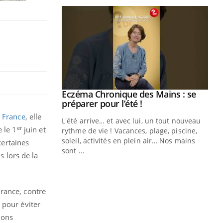
ale : et si on
Eczéma Chronique des Mains : se
Youtube
ube
Youtube
préparer pour l’été !
 France
, elle
e diabète de type 2
L'été arrive… et avec lui, un tout nouveau
er
 le 1
juin et
çues chez les
rythme de vie ! Vacances, plage, piscine,
ez les soignants.
soleil, activités en plein air… Nos mains
certaines
sont ...
s lors de la
Di
You
Le 
nom
rance, contre
dia
 pour éviter
défi
ions