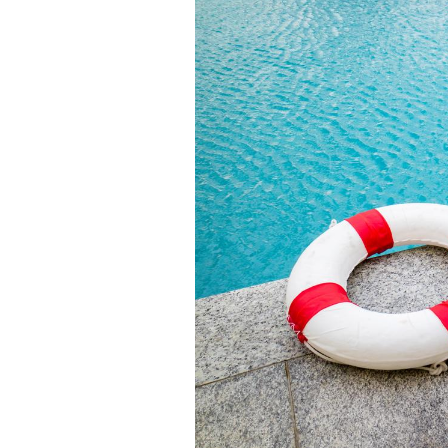
Les troubles du sommeil
modifient votre cerveau !
Mon enfant est-il trop
sensible ou simplement
très empathique ?
Bébés, jeunes enfants :
quelle trousse à
pharmacie pour les
vacances ?