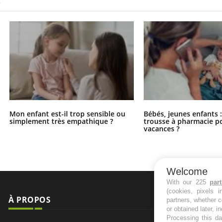
S
Mon enfant est-il trop sensible ou
Bébés, jeunes enfants :
simplement très empathique ?
trousse à pharmacie po
vacances ?
Welcome
With our 225
par
(cookies, pixels 
À PROPOS
NEWSLETT
partners, whether c
or obtained later, i
Processing this da