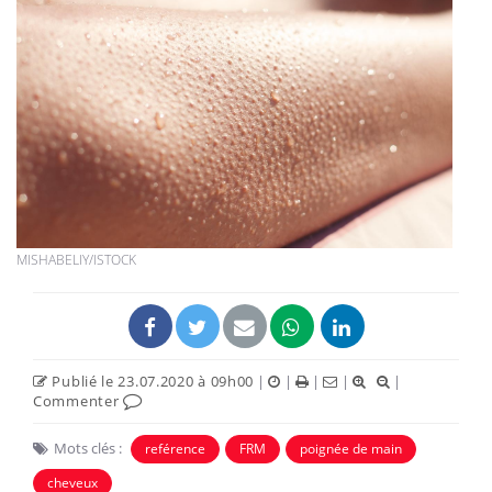
MISHABELIY/ISTOCK
Publié le 23.07.2020 à 09h00
|
|
|
|
|
Commenter
Mots clés :
reférence
FRM
poignée de main
cheveux