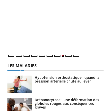
Ecz
You
(3/3
Dans
vous
quot
LES MALADIES
Hypotension orthostatique : quand la
pression artérielle chute au lever
Drépanocytose : une déformation des
globules rouges aux conséquences
graves