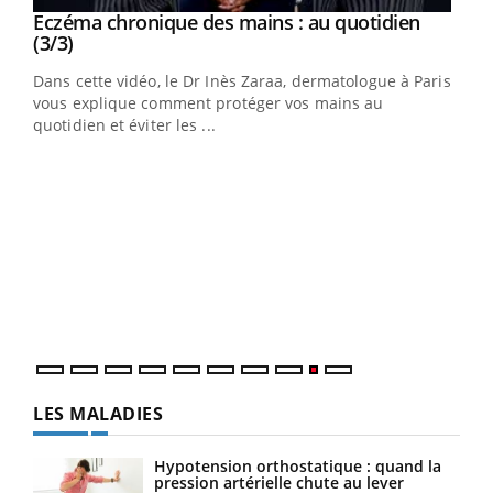
Youtube
al
Eczéma chronique des mains : au quotidien
Youtube
Youtube
(3/3)
au
Dans cette vidéo, le Dr Inès Zaraa, dermatologue à Paris,
,
vous explique comment protéger vos mains au
quotidien et éviter les ...
Ecz
You
(2/3
Une 
une 
une i
LES MALADIES
Hypotension orthostatique : quand la
pression artérielle chute au lever