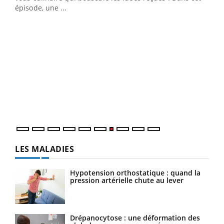
épisode, une ...
DRH et directeur ...
Ecz
You
(3/3
Dans
vous
quot
LES MALADIES
Hypotension orthostatique : quand la
pression artérielle chute au lever
Drépanocytose : une déformation des