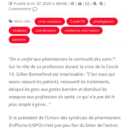
Publié le 01.07.2020 à 09h00
|
|
|
|
|
Commenter
Mots clés :
crise sanitaire
Covid-19
phalloplastie
sédation
coordination
médecine alternative
parasite
“
On a confié aux pharmaciens la continuité des soins !”
.
Sur le rôle de sa profession durant la crise de la Covid-
19, Gilles Bonnefond est intarissable : “
C'est nous qui
avons rassuré les patients, renouvelé les traitements,
éduqué les gens aux gestes barrière et distribué les
masques aux professions de santé, ce qui n'a pas été le
plus simple à gérer…
”
Si le président de l'Union des syndicats de pharmaciens
d'officine (USPO) n'est pas peu fier du bilan de l'action