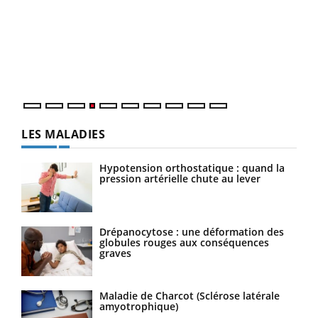
Dia
You
Le 
pers
ques
LES MALADIES
Hypotension orthostatique : quand la
pression artérielle chute au lever
Drépanocytose : une déformation des
globules rouges aux conséquences
graves
Maladie de Charcot (Sclérose latérale
amyotrophique)