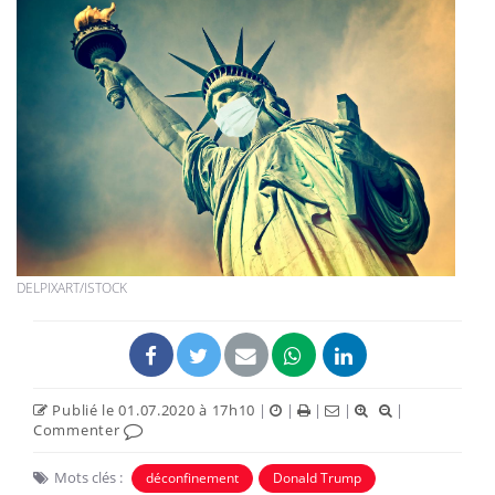
DELPIXART/ISTOCK
Publié le 01.07.2020 à 17h10
|
|
|
|
|
Commenter
Mots clés :
déconfinement
Donald Trump