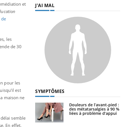
remédiation et
J'AI MAL
ducation
 de
es, les
mende de 30
on pour les
uisqu'il est
SYMPTÔMES
 la maison ne
Douleurs de l’avant-pied :
des métatarsalgies à 90 %
liées à problème d’appui
 délai semble
. En effet,