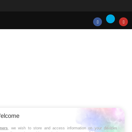
Twitter
Facebook
Instagr
elcome
tners
, we wish to store and access information on your devices