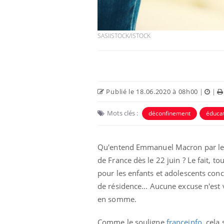
SASIISTOCK/ISTOCK
Publié le 18.06.2020 à 08h00
|
|
 Mains :
Carence en fer : comprendre pour
Ins
Youtube
You
Youtube
Youtube
prévenir
osa
Mots clés :
déconfinement
éduca
aciles à aborder...
Fatigue, irritabilité, brouillard mental ou
En 2
poser des
même alopécie… Les symptômes de la
rest
'un proche c'est
carence en fer sont multiples ce qui la rend
pat
Qu'entend Emmanuel Macron par le
...
de France dès le 22 juin ? Le fait, t
pour les enfants et adolescents conc
de résidence... Aucune excuse n'est v
en somme.
Comme le souligne
franceinfo
, cela