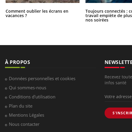
Comment oublier les écrans en
Toujours connectés : 
vacances ?
travail empiète de plus
nos soirées
À PROPOS
NEWSLETT
Recevez toute
Données personnelles et cookies
infos santé
Qui sommes-nous
Conditions d'utilisation
Plan du site
S'INSCRI
Mentions Légales
Nous contacter