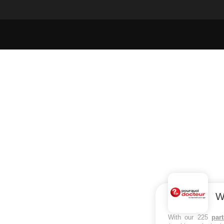
W
With our 225
par