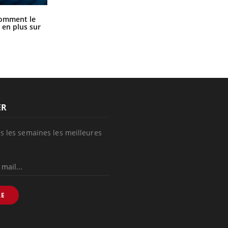
Cancer colorectal : une stratégie
comment le
simple aurait changé la donne au
 en plus sur
Pays basque
ER
s les semaines les meilleures
RE