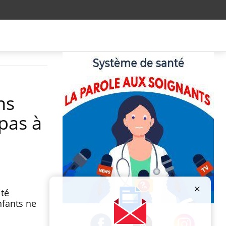
ns
 pas à
ité
nfants ne
Publicité