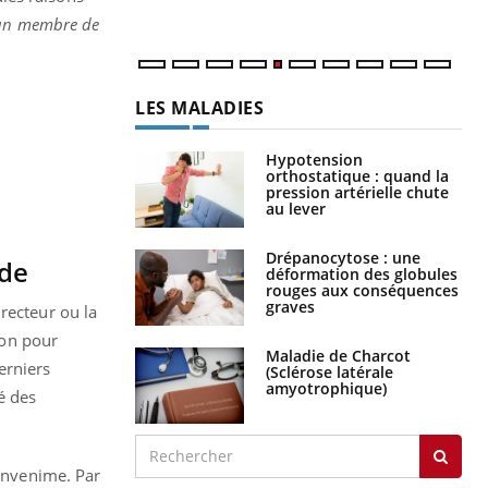
num
d'un membre de
LES MALADIES
Hypotension
orthostatique : quand la
pression artérielle chute
au lever
Drépanocytose : une
nde
déformation des globules
rouges aux conséquences
graves
recteur ou la
ion pour
Maladie de Charcot
erniers
(Sclérose latérale
amyotrophique)
é des
'envenime. Par