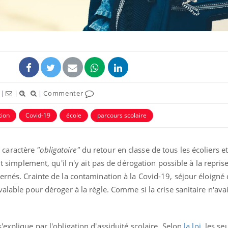
|
|
|
Commenter
uline & Charge mentale : et si on
Eczéma Chronique des
tube
Youtube
Youtube
Y
it en parler??
préparer pour l’été !
tion
Covid-19
école
parcours scolaire
026, l'insuline dans le diabète de type 2
L'été arrive… et avec lui,
e entourée d'idées reçues chez les
rythme de vie ! Vacances, 
ients comme parfois chez les soignants.
soleil, activités en plein
 caractère
"obligatoire"
du retour en classe de tous les écoliers et
sont ...
out simplement, qu'il n'y ait pas de dérogation possible à la repris
ernés. Crainte de la contamination à la Covid-19, séjour éloigné 
alable pour déroger à la règle. Comme si la crise sanitaire n'avai
 s'explique par l'obligation d'assiduité scolaire. Selon
la loi
, les se