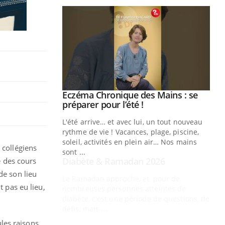
Youtube
 Mains : se
Diabète & Ramadan 2026
Youtube
outube
Le Ramadan approche, et, pour de
 un tout nouveau
nombreuses personnes atteintes de
plage, piscine,
diabète, c'est une période de questions, de
 air… Nos mains
défis, mais ...
 collégiens
Un
e des cours
You
fac
de son lieu
pr
t pas eu lieu,
Un 
mut
san
ules raisons