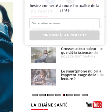
Restez connecté à toute l’actualité de la
Twitter
Facebook
Instagram
Santé
EN DIRECT
i votre ventre
Pourquoi manger moins
il les premiers
de protéines pourrait
 vos vacances ?
finalement être bénéfique
S'INSCRIRE À LA NEWSLETTER
haleurs :
Grossesse et chaleur : ce
i le risque de
que dit la science
rimpe-t-il ?
a pourrait-il
Le smartphone nuit-il à
la propagation du
l'apprentissage de la
lecture ?
LA CHAÎNE SANTÉ
Youtube