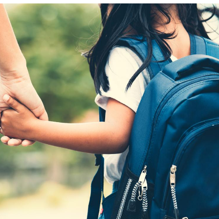
Cytomégalovirus : ce qui
Pourquo
change dans la prise en
gâche-t-
charge des femmes
jours de
enceintes
La sieste empêche-t-elle
Fortes c
de dormir la nuit ?
pourquo
noyade g
VIH : la fin du comprimé
Le Viagr
tous les jours se profile-t-
freiner 
elle enfin ?
cancer ?