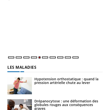
Un 
You
à l
Un é
mati
numé
LES MALADIES
Hypotension orthostatique : quand la
pression artérielle chute au lever
Drépanocytose : une déformation des
globules rouges aux conséquences
graves