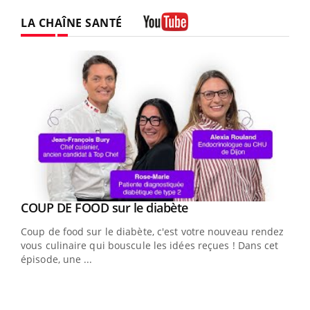
LA CHAÎNE SANTÉ
Youtube
Youtube
cès
COUP DE FOOD sur le diabète
Youtube
Coup de food sur le diabète, c'est votre nouveau rendez-
 en
vous culinaire qui bouscule les idées reçues ! Dans cet
u
épisode, une ...