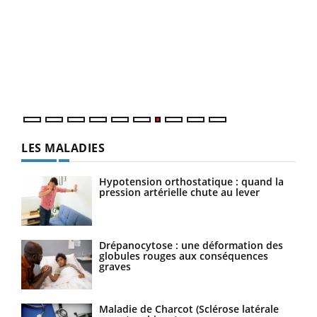
Qua
You
"Les
trav
DRH 
LES MALADIES
Hypotension orthostatique : quand la
pression artérielle chute au lever
Drépanocytose : une déformation des
globules rouges aux conséquences
graves
Maladie de Charcot (Sclérose latérale