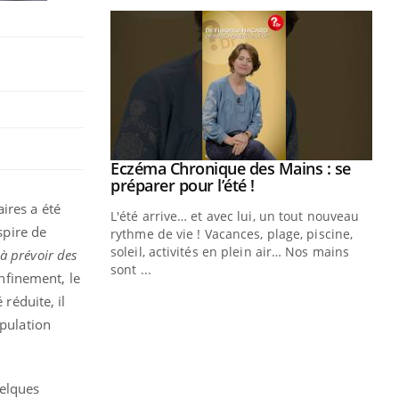
Youtube
Eczéma Chronique des Mains : se
Diabète & Ramadan 2026
Youtube
Youtube
Youtube
préparer pour l’été !
Le Ramadan approche, et, pour de
ires a été
L'été arrive… et avec lui, un tout nouveau
nombreuses personnes atteintes de
spire de
rythme de vie ! Vacances, plage, piscine,
diabète, c'est une période de questions, de
soleil, activités en plein air… Nos mains
défis, mais ...
à prévoir des
sont ...
onfinement, le
Un
You
fac
 réduite, il
pr
pulation
Un 
mut
san
uelques