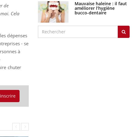
Mauvaise haleine : il faut
er de
améliorer l’hygiène
bucco-dentaire
-mai. Cela
 les dépenses
treprises - se
ersonnes à
e
aire chuter
'inscrire