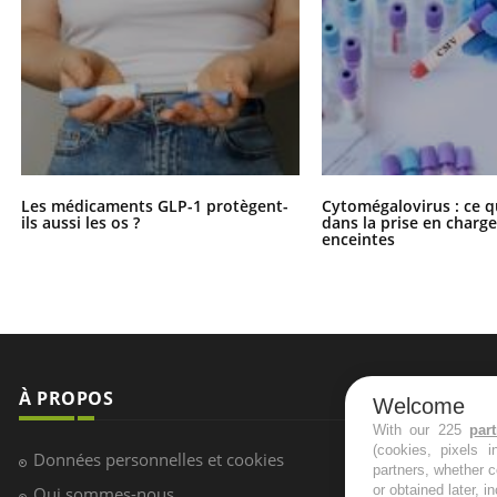
Les médicaments GLP-1 protègent-
Cytomégalovirus : ce q
ils aussi les os ?
dans la prise en char
enceintes
À PROPOS
NEWSLETT
Welcome
With our 225
par
(cookies, pixels 
Recevez toute
Données personnelles et cookies
partners, whether c
infos santé
or obtained later, i
Qui sommes-nous