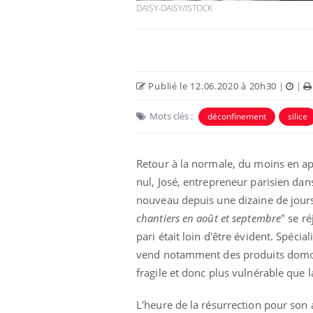
DAISY-DAISY/ISTOCK
Publié le 12.06.2020 à 20h30
|
|
Mots clés :
déconfinement
silice
 Mains :
Carence en fer : comprendre pour
Ins
Youtube
You
Youtube
Youtube
prévenir
osa
Retour à la normale, du moins en ap
aciles à aborder...
Fatigue, irritabilité, brouillard mental ou
En 2
nul, José, entrepreneur parisien dans
poser des
même alopécie… Les symptômes de la
rest
'un proche c'est
carence en fer sont multiples ce qui la rend
pat
nouveau depuis une dizaine de jour
...
chantiers en août et septembre
" se r
pari était loin d'être évident. Spéci
vend notamment des produits domot
fragile et donc plus vulnérable que 
L'heure de la résurrection pour son