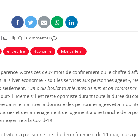
|
|
|
Commenter
entreprise
économie
lobe pariétal
uline & Charge mentale : et si on
tube
Youtube
it en parler??
parence. Après ces deux mois de confinement où le chiffre d'affa
026, l'insuline dans le diabète de type 2
 la 'silver économie' - soit les services aux personnes âgées -, re
e entourée d'idées reçues chez les
ients comme parfois chez les soignants.
s seulement. "
On a du boulot tout le mois de juin et on commence 
éjouit-il. Même s'il est resté optimiste durant toute la durée du c
alisé dans le maintien à domicile des personnes âgées et à mobilité
iques et des aménagement de logement à une tranche de la po
la moyenne à la Covid-19.
 activité n'a pas sonné lors du déconfinement du 11 mai, mais q