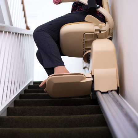
Fortes chaleurs :
pourquoi le risque de
noyade grimpe-t-il ?
Le Viagra pourrait-il
freiner la propagation du
cancer ?
Pourquoi manger moins
de protéines pourrait
finalement être bénéfique