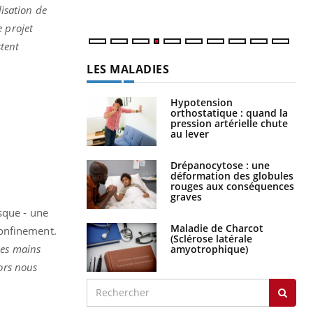
num
lisation de
e projet
stent
LES MALADIES
Hypotension
orthostatique : quand la
pression artérielle chute
au lever
Drépanocytose : une
déformation des globules
rouges aux conséquences
graves
sque - une
Maladie de Charcot
confinement.
(Sclérose latérale
les mains
amyotrophique)
ors nous