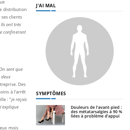
que
J'AI MAL
e distribution
ses clients
Ils ont très
se confineront
On sent que
u deux
ntreprise. Des
ins à l'arrêt
SYMPTÔMES
le : "
je reçois
m'explique
Douleurs de l’avant-pied :
des métatarsalgies à 90 %
liées à problème d’appui
 deux mois