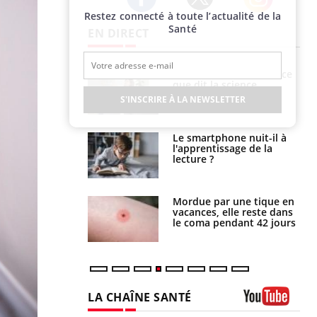
Restez connecté à toute l’actualité de la
Twitter
Facebook
Instagram
Santé
EN DIRECT
Grossesse et chaleur : ce
Mordue par un
que dit la science
barracuda, une petite fille
secourue grâce à un
S'INSCRIRE À LA NEWSLETTER
réflexe essentiel
Le smartphone nuit-il à
Légionellose en Suisse :
l'apprentissage de la
quelle est l’origine de la
lecture ?
contamination ?
Mordue par une tique en
Allergies alimentaires :
vacances, elle reste dans
une nouvelle arme contre
le coma pendant 42 jours
les réactions sévères
LA CHAÎNE SANTÉ
Youtube