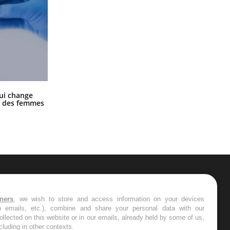
La sieste empêche-t-elle de dormir
ui change
la nuit ?
ge des femmes
ER
tners
, we wish to store and access information on your devices
in emails, etc.), combine and share your personal data with our
s les semaines les meilleures
ollected on this website or in our emails, already held by some of us,
ncluding in other contexts.