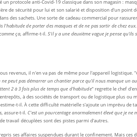
auré un protocole anti-Covid-19 classique dans son magasin : mas
ière de sécurité pour lui et son salarié et disposition d'un point d
dans des sachets. Une sorte de cadeau commercial pour rassurer 
ris l'habitude de porter des masques et de ne pas sortir de chez eux. 
s comme ça
, affirme-t-il.
S'il y a une deuxième vague je pense qu'ils 
tous revenus, il n'en va pas de même pour l'appareil logistique. "
on ne peut pas démarrer un chantier parce qu'il nous manque un o
mettent 2 à 3 fois plus de temps que d'habitude
" regrette le chef d'e
entrepôts, à des sociétés de transport ou de logistique plus ou mo
estime-t-il. À cette difficulté matérielle s'ajoute un imprévu de tail
s
, assure-t-il.
C'est un pourcentage anormalement élevé que je ne 
e travail décuplées sont des pistes parmi d'autres.
 a repris ses affaires suspendues durant le confinement. Mais ces