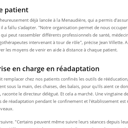
e patient
, heureusement déjà lancée à la Menaudière, qui a permis d'assur
 il a fallu s'adapter. "Notre organisation permet de nous occuper
 qui peut rassembler différents professionnels de santé, médecin
othérapeutes intervenant à tour de rôle", précise Jean Villette. A
ver les moyens de venir en aide à distance à chaque patient.
prise en charge en réadaptation
vait remplacer chez nos patients confinés les outils de rééducatio
nt sous la main, des chaises, des balais, pour qu'ils aient ce dont
, raconte le directeur délégué. Et cela a marché. Une vingtaine d
rs de réadaptation pendant le confinement et l'établissement es
uline & Charge mentale : et si on
Eczéma Chronique des
tube
Youtube
Youtube
Y
it en parler??
préparer pour l’été !
uveaux.
026, l'insuline dans le diabète de type 2
L'été arrive… et avec lui,
rsuivre. "Certains peuvent même suivre leurs séances depuis leur
e entourée d'idées reçues chez les
rythme de vie ! Vacances, 