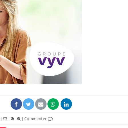
Les médicaments GLP-1
VIH : la
protègent-ils aussi les os
tous les
?
elle enfi
Cytomégalovirus : ce qui
Pourquo
change dans la prise en
gâche-t-
charge des femmes
jours de
enceintes
La sieste empêche-t-elle
Fortes c
de dormir la nuit ?
pourquo
noyade g
|
|
|
Commenter