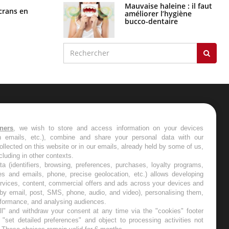
graves
Toujours connectés : comment le
crans en
travail empiète de plus en plus sur
nos soirées
Maladie de Charcot
(Sclérose latérale
amyotrophique)
J'AI MAL
tners
, we wish to store and access information on your devices
in emails, etc.), combine and share your personal data with our
ollected on this website or in our emails, already held by some of us,
ncluding in other contexts.
ta (identifiers, browsing, preferences, purchases, loyalty programs,
es and emails, phone, precise geolocation, etc.) allows developing
ervices, content, commercial offers and ads across your devices and
 by email, post, SMS, phone, audio, and video), personalising them,
rformance, and analysing audiences.
l" and withdraw your consent at any time via the "cookies" footer
"set detailed preferences" and object to processing activities not