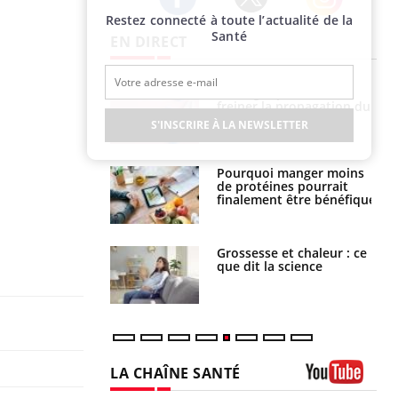
Restez connecté à toute l’actualité de la
Twitter
Facebook
Instagram
Santé
EN DIRECT
 fin du comprimé
Le Viagra pourrait-il
 jours se profile-t-
freiner la propagation du
n ?
cancer ?
S'INSCRIRE À LA NEWSLETTER
i votre ventre
Pourquoi manger moins
il les premiers
de protéines pourrait
 vos vacances ?
finalement être bénéfique
haleurs :
Grossesse et chaleur : ce
i le risque de
que dit la science
rimpe-t-il ?