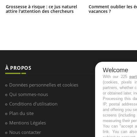
Grossesse à risque : ce jus naturel
Comment oublier les é
attire l'attention des chercheurs
vacances ?
Welcome
With our 225
par
(cookies, pixels 
partners, whether c
or obtained later, i
Processing this da
IP, postal address
and offering you s
screens (including
measuring their pe
You can "accept al
link
. You can also 