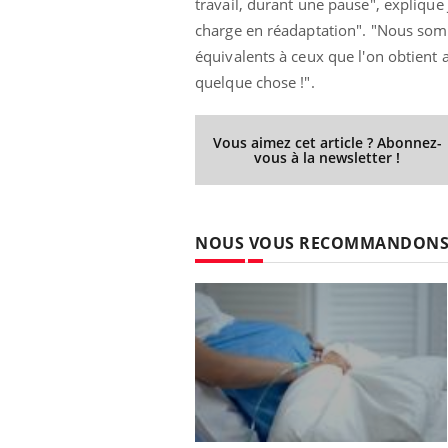
travail, durant une pause", explique 
'un proche c'est
carence en fer sont multiples ce qui la rend
pat
...
charge en réadaptation". "Nous som
équivalents à ceux que l'on obtient 
quelque chose !".
Vous aimez cet article ? Abonnez-
vous à la newsletter !
NOUS VOUS RECOMMANDON