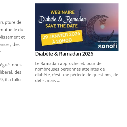
e rupture de
 mutuelle du
blissement et
ancer, des
r.
élégué, nous
ibéral, des
 il a fallu