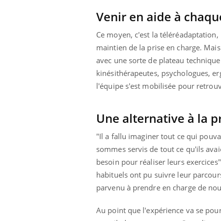
Venir en aide à chaqu
Ce moyen, c'est la téléréadaptation
maintien de la prise en charge. Mais
avec une sorte de plateau technique
kinésithérapeutes, psychologues, erg
l'équipe s'est mobilisée pour retrou
Une alternative à la 
"Il a fallu imaginer tout ce qui pou
sommes servis de tout ce qu'ils avaie
besoin pour réaliser leurs exercices"
habituels ont pu suivre leur parcou
 Mains :
Carence en fer : comprendre pour
Ins
Youtube
You
Youtube
Youtube
prévenir
osa
parvenu à prendre en charge de no
aciles à aborder...
Fatigue, irritabilité, brouillard mental ou
En 2
Au point que l'expérience va se pou
poser des
même alopécie… Les symptômes de la
rest