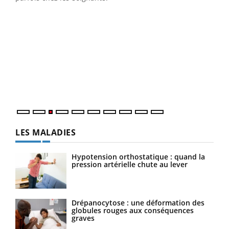
Ecz
You
pour
L'ét
Vaca
Nos 
LES MALADIES
Hypotension orthostatique : quand la
pression artérielle chute au lever
Drépanocytose : une déformation des
globules rouges aux conséquences
graves