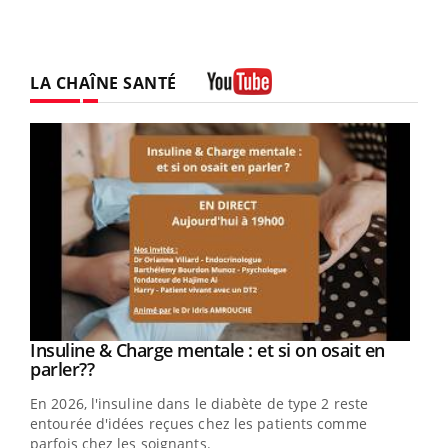
LA CHAÎNE SANTÉ
Youtube
Youtube
Insuline & Charge mentale : et si on osait en
Youtube
Youtube
parler??
En 2026, l'insuline dans le diabète de type 2 reste
entourée d'idées reçues chez les patients comme
parfois chez les soignants.