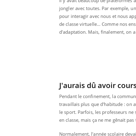
Il y avait beaucoup de plateformes à 
jongler avec toutes. Par exemple, un
pour interagir avec nous et nous ap
de classe virtuelle… Comme nos ens
d'adaptation. Mais, finalement, on a
J'aurais dû avoir cour
Pendant le confinement, la communica
travaillais plus que d'habitude : on
 Mains :
Carence en fer : comprendre pour
Ins
Youtube
You
le sport. Parfois, les professeurs ne
Youtube
Youtube
prévenir
osa
en classe, mais ça ne me gênait pas 
aciles à aborder...
Fatigue, irritabilité, brouillard mental ou
En 2
poser des
même alopécie… Les symptômes de la
rest
Normalement, l'année scolaire devai