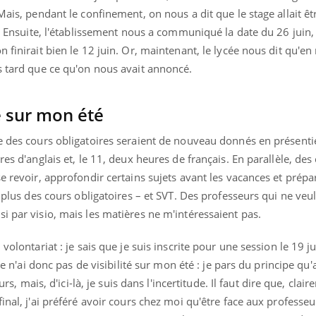
ients comme parfois chez les soignants.
soleil, activités en plein
Mais, pendant le confinement, on nous a dit que le stage allait êt
sont ...
t. Ensuite, l'établissement nous a communiqué la date du 26 juin, p
 finirait bien le 12 juin. Or, maintenant, le lycée nous dit qu'en 
s tard que ce qu'on nous avait annoncé.
té sur mon été
e des cours obligatoires seraient de nouveau donnés en présentie
res d'anglais et, le 11, deux heures de français. En parallèle, des
e revoir, approfondir certains sujets avant les vacances et prépa
n plus des cours obligatoires – et SVT. Des professeurs qui ne veu
i par visio, mais les matières ne m'intéressaient pas.
volontariat : je sais que je suis inscrite pour une session le 19 j
 Je n'ai donc pas de visibilité sur mon été : je pars du principe qu'
urs, mais, d'ici-là, je suis dans l'incertitude. Il faut dire que, clair
inal, j'ai préféré avoir cours chez moi qu'être face aux professeu