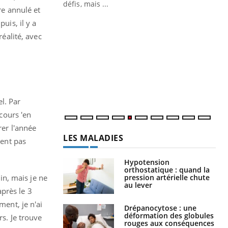
 air… Nos mains
défis, mais ...
re annulé et
Un
You
uis, il y a
fac
réalité, avec
pr
Un 
mut
san
num
l. Par
 cours 'en
rer l'année
LES MALADIES
lent pas
Hypotension
orthostatique : quand la
pression artérielle chute
uin, mais je ne
au lever
après le 3
ement, je n'ai
Drépanocytose : une
déformation des globules
rs. Je trouve
rouges aux conséquences