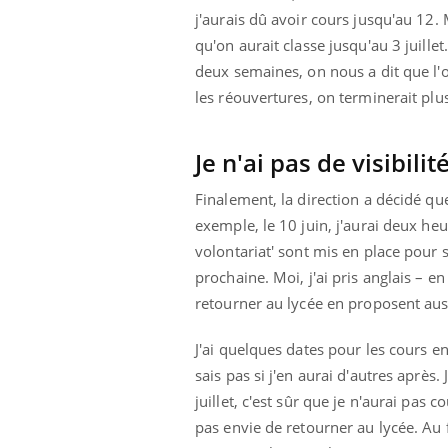
'un proche c'est
carence en fer sont multiples ce qui la rend
pat
j'aurais dû avoir cours jusqu'au 12. 
...
qu'on aurait classe jusqu'au 3 juille
deux semaines, on nous a dit que l'on
les réouvertures, on terminerait plu
Je n'ai pas de visibili
Finalement, la direction a décidé qu
exemple, le 10 juin, j'aurai deux heu
volontariat' sont mis en place pour s
prochaine. Moi, j'ai pris anglais – e
retourner au lycée en proposent auss
J'ai quelques dates pour les cours en 
sais pas si j'en aurai d'autres après.
juillet, c'est sûr que je n'aurai pas co
pas envie de retourner au lycée. Au f