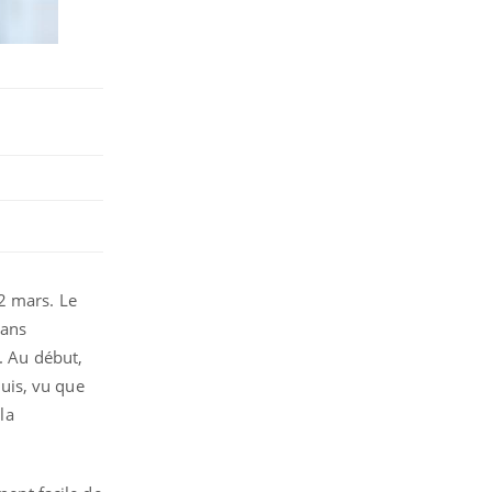
2 mars. Le
dans
. Au début,
Puis, vu que
la