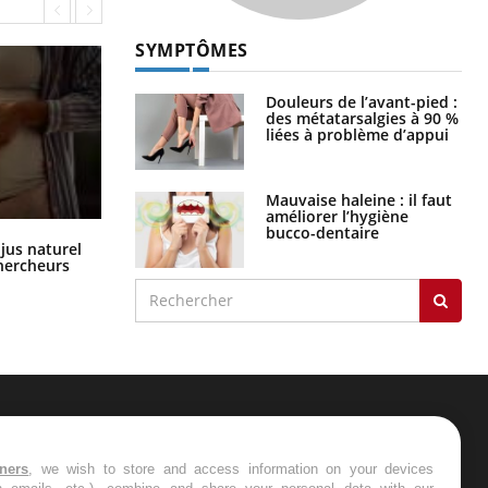
SYMPTÔMES
Douleurs de l’avant-pied :
des métatarsalgies à 90 %
liées à problème d’appui
Mauvaise haleine : il faut
améliorer l’hygiène
bucco-dentaire
Comment oublier les écrans en
 jus naturel
vacances ?
chercheurs
ER
tners
, we wish to store and access information on your devices