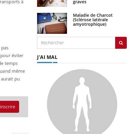
transports à
graves
Maladie de Charcot
(Sclérose latérale
amyotrophique)
i pas
 pour éviter
J'AI MAL
 de temps
st quand même
 aurait pu
'inscrire