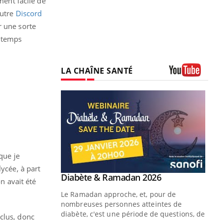
ment facile de
autre
Discord
 une sorte
t temps
LA CHAÎNE SANTÉ
Youtube
que je
ycée, à part
Youtube
 Mains : se
Diabète & Ramadan 2026
Youtube
on avait été
outube
Le Ramadan approche, et, pour de
 un tout nouveau
nombreuses personnes atteintes de
plage, piscine,
diabète, c'est une période de questions, de
clus, donc