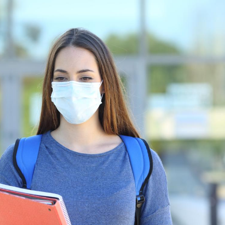
Chikungunya, dengue,
La siest
West Nile : que se passe-
de dormi
t-il dans le sud de la
France ?
Les médicaments GLP-1
VIH : la
protègent-ils aussi les os
tous les
?
elle enfi
Cytomégalovirus : ce qui
Pourquo
change dans la prise en
gâche-t-
charge des femmes
jours de
enceintes