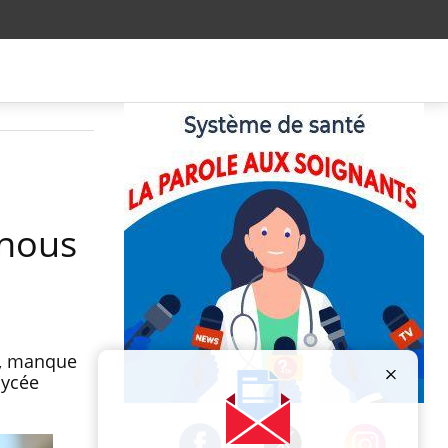
 nous
s, manque
lycée
Publicité