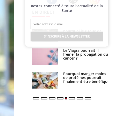
Restez connecté à toute l’actualité de la
Twitter
Facebook
Instagram
Santé
EN DIRECT
e empêche-t-elle
Fortes chaleurs :
r la nuit ?
pourquoi le risque de
noyade grimpe-t-il ?
S'INSCRIRE À LA NEWSLETTER
 fin du comprimé
Le Viagra pourrait-il
 jours se profile-t-
freiner la propagation du
n ?
cancer ?
i votre ventre
Pourquoi manger moins
il les premiers
de protéines pourrait
 vos vacances ?
finalement être bénéfique