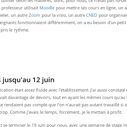
utiliser selon les matières, donc, pour nous, ce n'était pas forcé
 professeur utilisait
Moodle
pour mettre ses cours en ligne, un 
peler, un autre
Zoom
pour la visio, un autre
CNED
pour organiser
eignants fonctionnaient différemment, on a eu besoin d'un peti
 pris le rythme.
s jusqu'au 12 juin
tion était assez fluide avec l'établissement. J'ai aussi constaté 
 avait davantage de devoirs, tout en ayant les mêmes cours qu'au l
uline & Charge mentale : et si on
Eczéma Chronique des
tube
Youtube
 se rendaient pas compte que l'on n'aurait pas autant travaillé si 
Youtube
Y
it en parler??
préparer pour l’été !
trop. Comme j'avais le temps, forcément, je le mettais à profit.
026, l'insuline dans le diabète de type 2
L'été arrive… et avec lui,
e entourée d'idées reçues chez les
rythme de vie ! Vacances, 
t se terminer le 19 juin pour nous, avec une semaine de stage in