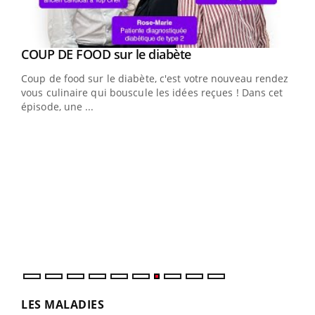
Youtube
cès
COUP DE FOOD sur le diabète
Youtube
Coup de food sur le diabète, c'est votre nouveau rendez-
 en
vous culinaire qui bouscule les idées reçues ! Dans cet
u
épisode, une ...
Qua
You
"Les
trav
DRH 
LES MALADIES