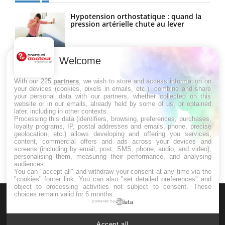
Hypotension orthostatique : quand la
pression artérielle chute au lever
Welcome
Drépanocytose : une déformation des
globules rouges aux conséquences
graves
With our 225
partners
, we wish to store and access information on
your devices (cookies, pixels in emails, etc.), combine and share
your personal data with our partners, whether collected on this
website or in our emails, already held by some of us, or obtained
Maladie de Charcot (Sclérose latérale
later, including in other contexts.
amyotrophique)
Processing this data (identifiers, browsing, preferences, purchases,
loyalty programs, IP, postal addresses and emails, phone, precise
geolocation, etc.) allows developing and offering you services,
content, commercial offers and ads across your devices and
screens (including by email, post, SMS, phone, audio, and video),
personalising them, measuring their performance, and analysing
audiences.
You can "accept all" and withdraw your consent at any time via the
"cookies" footer link
. You can also "set detailed preferences" and
object to processing activities not subject to consent. These
choices remain valid for 6 months.
powered by
Accept all