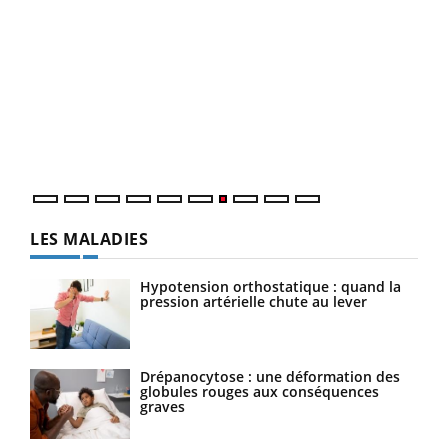
Qua
You
"Les
trav
DRH 
LES MALADIES
Hypotension orthostatique : quand la
pression artérielle chute au lever
Drépanocytose : une déformation des
globules rouges aux conséquences
graves