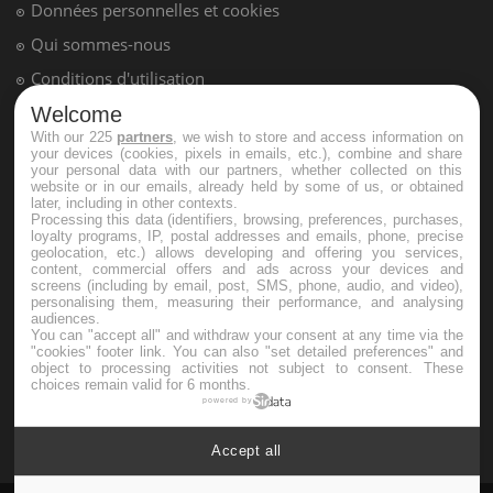
Données personnelles et cookies
Qui sommes-nous
Conditions d'utilisation
Plan du site
Welcome
With our 225
partners
, we wish to store and access information on
Mentions Légales
your devices (cookies, pixels in emails, etc.), combine and share
your personal data with our partners, whether collected on this
Nous contacter
website or in our emails, already held by some of us, or obtained
later, including in other contexts.
Processing this data (identifiers, browsing, preferences, purchases,
loyalty programs, IP, postal addresses and emails, phone, precise
NEWSLETTER
geolocation, etc.) allows developing and offering you services,
content, commercial offers and ads across your devices and
screens (including by email, post, SMS, phone, audio, and video),
Recevez toutes les semaines les meilleures infos santé
personalising them, measuring their performance, and analysing
audiences.
You can "accept all" and withdraw your consent at any time via the
"cookies" footer link
. You can also "set detailed preferences" and
object to processing activities not subject to consent. These
choices remain valid for 6 months.
powered by
S'INSCRIRE
Accept all