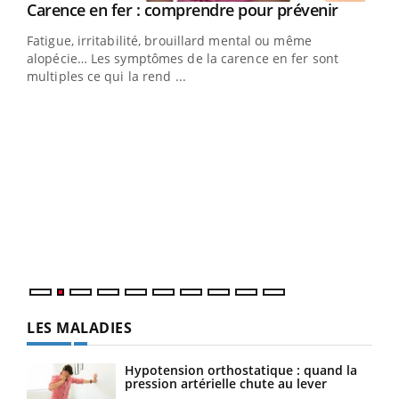
Youtube
a
Carence en fer : comprendre pour prévenir
Youtube
Fatigue, irritabilité, brouillard mental ou même
s non
alopécie… Les symptômes de la carence en fer sont
multiples ce qui la rend ...
Ins
You
par
En 2
ento
parf
LES MALADIES
Hypotension orthostatique : quand la
pression artérielle chute au lever