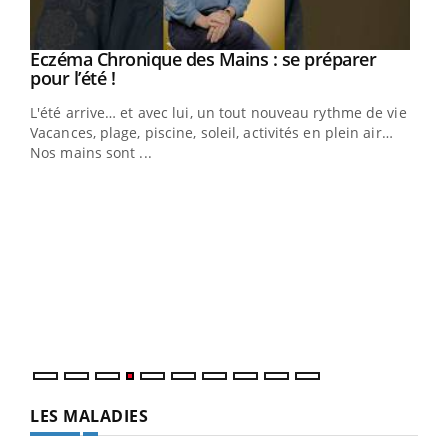
Eczéma Chronique des Mains : se préparer
Youtube
Youtube
pour l’été !
L'été arrive… et avec lui, un tout nouveau rythme de vie !
Vacances, plage, piscine, soleil, activités en plein air…
Nos mains sont ...
Dia
You
Le 
pers
ques
LES MALADIES