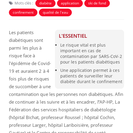
Mots clés :
diabète
application
ski de fond
confinement
qualité de l'eau
Les patients
L'ESSENTIEL
diabétiques sont
Le risque vital est plus
parmi les plus à
important en cas de
risque face à
contamination par SARS-CoV-2
pour les patients diabétiques
l'épidémie de Covid-
Une application permet à ces
19 et auraient 2 à 4
patients de surveiller leur
fois plus de risques
diabète durant le confinement
de succomber à une
contamination que les personnes non diabétiques. Afin
de continuer à les suivre et à les encadrer, l
’
AP-HP, La
Fédération des services hospitaliers de diabétologie
(hôpital Bichat, professeur Roussel ; hôpital Cochin,
professeur Larger, hôpital Lariboisière, professeur
Gautier) et le Centre de responsabilité de santé