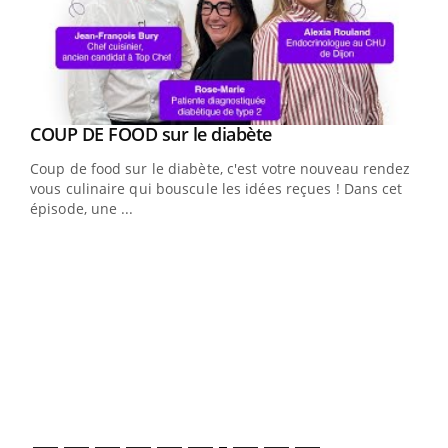
Youtube
COUP DE FOOD sur le diabète
Youtube
Coup de food sur le diabète, c'est votre nouveau rendez-
vous culinaire qui bouscule les idées reçues ! Dans cet
épisode, une ...
Yout
Quand l’entreprise mise sur le bien être global
Ecz
Youtube
You
(3/3
"Les rendez-vous de la santé et de la qualité de vie au
Dans
travail" de Pourquoi Docteur reçoivent Régis Blugeon,
vous
DRH et directeur ...
quot