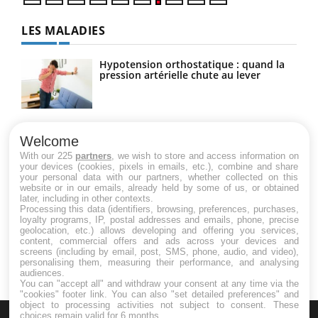
LES MALADIES
Hypotension orthostatique : quand la
pression artérielle chute au lever
Drépanocytose : une déformation des
globules rouges aux conséquences
Welcome
graves
With our 225
partners
, we wish to store and access information on
your devices (cookies, pixels in emails, etc.), combine and share
your personal data with our partners, whether collected on this
website or in our emails, already held by some of us, or obtained
Maladie de Charcot (Sclérose latérale
later, including in other contexts.
amyotrophique)
Processing this data (identifiers, browsing, preferences, purchases,
loyalty programs, IP, postal addresses and emails, phone, precise
geolocation, etc.) allows developing and offering you services,
content, commercial offers and ads across your devices and
screens (including by email, post, SMS, phone, audio, and video),
personalising them, measuring their performance, and analysing
audiences.
You can "accept all" and withdraw your consent at any time via the
"cookies" footer link
. You can also "set detailed preferences" and
object to processing activities not subject to consent. These
choices remain valid for 6 months.