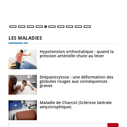
Un é
mati
numé
LES MALADIES
Hypotension orthostatique : quand la
pression artérielle chute au lever
Drépanocytose : une déformation des
globules rouges aux conséquences
graves
Maladie de Charcot (Sclérose latérale
amyotrophique)