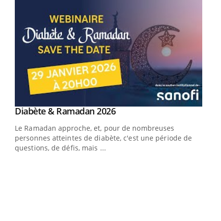
Youtube
Diabète & Ramadan 2026
Youtube
Le Ramadan approche, et, pour de nombreuses
vie !
personnes atteintes de diabète, c'est une période de
…
questions, de défis, mais ...
Un 
You
à l