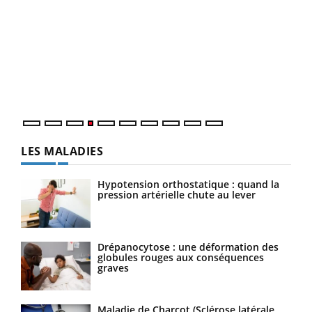
Dia
You
Le 
pers
ques
LES MALADIES
Hypotension orthostatique : quand la
pression artérielle chute au lever
Drépanocytose : une déformation des
globules rouges aux conséquences
graves
Maladie de Charcot (Sclérose latérale