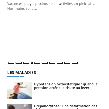
Vacances, plage, piscine, soleil, activités en plein air…
Nos mains sont ...
Dia
You
Le 
pers
ques
LES MALADIES
Hypotension orthostatique : quand la
pression artérielle chute au lever
Drépanocytose : une déformation des