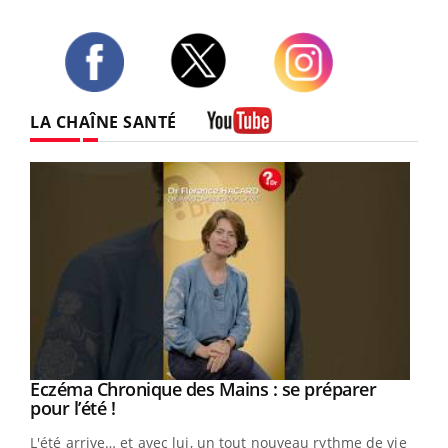
Twitter
Facebook
Instagram
LA CHAÎNE SANTÉ
Youtube
Eczéma Chronique des Mains : se préparer
Youtube
Youtube
pour l’été !
L'été arrive… et avec lui, un tout nouveau rythme de vie !