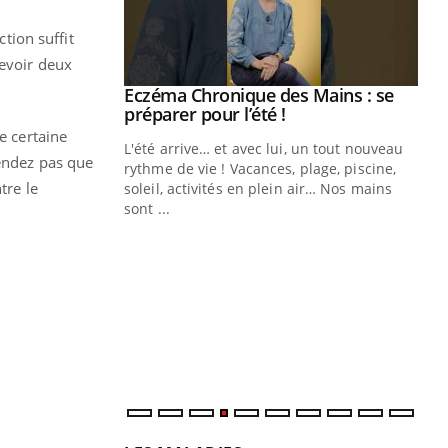
ction suffit
cevoir deux
ale : et si on
Eczéma Chronique des Mains : se
Youtube
ube
Youtube
préparer pour l’été !
e certaine
e diabète de type 2
L'été arrive… et avec lui, un tout nouveau
tendez pas que
çues chez les
rythme de vie ! Vacances, plage, piscine,
tre le
ez les soignants.
soleil, activités en plein air… Nos mains
sont ...
Di
You
Le 
nom
dia
défi