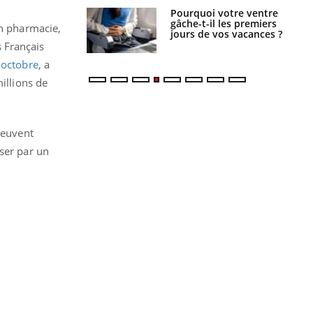
alovirus : ce qui
Pourquoi votre ventre
ans la prise en
gâche-t-il les premiers
en pharmacie,
des femmes
jours de vos vacances ?
es
 Français
 octobre
, a
illions de
 peuvent
ser par un