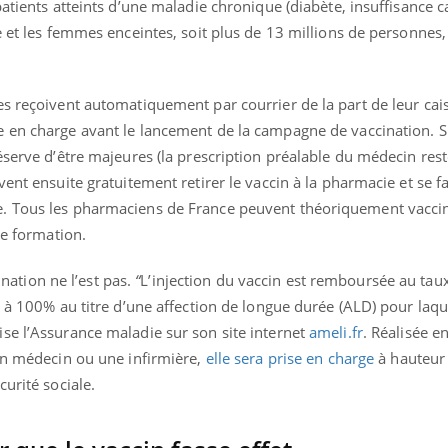
patients atteints d’une maladie chronique (diabète, insuffisance 
e et les femmes enceintes, soit plus de 13 millions de personnes,
es reçoivent automatiquement par courrier de la part de leur cai
 en charge avant le lancement de la campagne de vaccination. S
éserve d’être majeures (la prescription préalable du médecin res
ent ensuite gratuitement retirer le vaccin à la pharmacie et se fai
. Tous les pharmaciens de France peuvent théoriquement vaccin
te formation.
cination ne l’est pas.
“
L’injection du vaccin est remboursée au taux
e à 100% au titre d’une affection de longue durée (ALD) pour laque
ise l’Assurance maladie sur son site internet
ameli.fr
. Réalisée e
 un médecin ou une infirmière,
elle sera prise en charge
à hauteur
curité sociale.
ence en fer : comprendre pour
tube
Youtube
venir