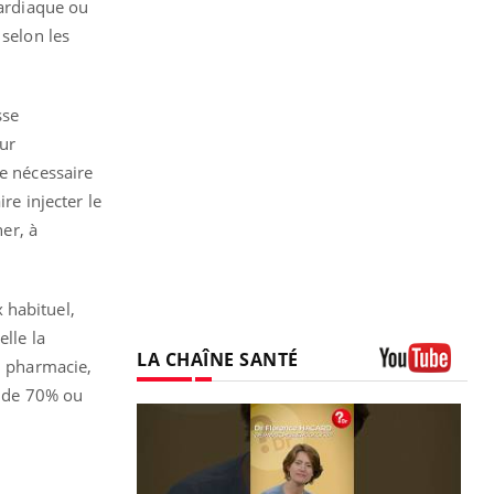
cardiaque ou
 selon les
sse
ur
te nécessaire
re injecter le
er, à
 habituel,
lle la
LA CHAÎNE SANTÉ
n pharmacie,
Youtube
 de 70% ou