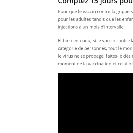
Comptez 15 jours pour
Fati
Pour que le vaccin contre la grippe so
mêm
care
pour les adultes tandis que les enfa
...
injections à un mois d’intervalle.
Eczéma Chronique des Mains :
Youtube
Youtube
expliquer ma maladie
Et bien entendu, si le vaccin contre
Il y a des sujets qui sont faciles à aborder...
catégorie de personnes, tout le mon
d'autres non ! D'un côté, poser des
le virus ne se propage, faites-le dès
questions sur la maladie d'un proche c'est
montrer ...
moment de la vaccination et celui o