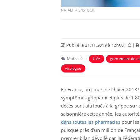
NATALI_MIS/ISTOCK
Publié le 21.11.2019 à 12h00
|
|
Mots clés :
UVA
grincement de d
virologue
En France, au cours de l’hiver 2018/
Hantavirus : un cas
détecté chez un touriste
symptômes grippaux et plus de 1 80
en France
décès sont attribués à la grippe sur
saisonnière cette année, les autorit
Mortalité infantile : un
dans toutes les pharmacies
pour les 
rapport s’interroge sur
son taux élevé en France
puisque près d’un million de Françai
premier bilan dévoilé par la Fédérat