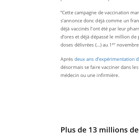
Grossesse à risque : ce jus
naturel attire l'attention
“Cette campagne de vaccination marqu
des chercheurs
s’annonce donc déjà comme un franc 
déjà vaccinés l’ont été par leur ph
d’ores et déjà dépassé le million de
er
doses délivrées (…) au 1
novembre”,
Après
deux ans d’expérimentation d
désormais se faire vacciner dans les
médecin ou une infirmière.
Plus de 13 millions de