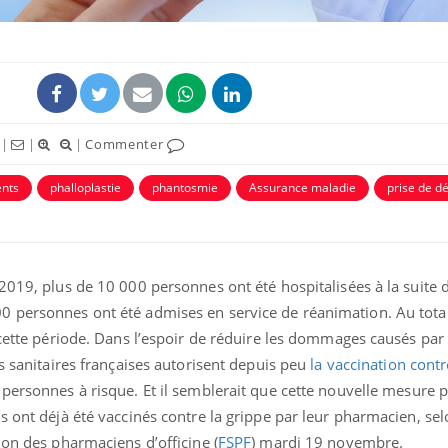
|
|
|
Commenter
ents
phalloplastie
phantosmie
Assurance maladie
prise de dé
2019, plus de 10 000 personnes ont été hospitalisées à la suite 
Comment oublier les
Chikung
écrans en vacances ?
West Nil
0 personnes ont été admises en service de réanimation. Au tota
t-il dan
France ?
 cette période. Dans l’espoir de réduire les dommages causés par 
és sanitaires françaises autorisent depuis peu
la vaccination contr
Toujours connectés :
Les méd
personnes à risque. Et il semblerait que cette nouvelle mesure 
comment le travail
protègen
empiète de plus en plus
?
s ont déjà été vaccinés contre la grippe par leur pharmacien, se
sur nos soirées
ion des pharmaciens d’officine (
FSPF
) mardi 19 novembre.