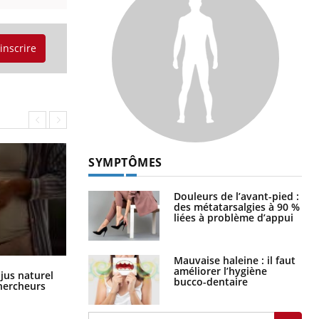
'inscrire
SYMPTÔMES
Douleurs de l’avant-pied :
des métatarsalgies à 90 %
liées à problème d’appui
Mauvaise haleine : il faut
améliorer l’hygiène
Comment oublier les écrans en
 jus naturel
bucco-dentaire
vacances ?
chercheurs