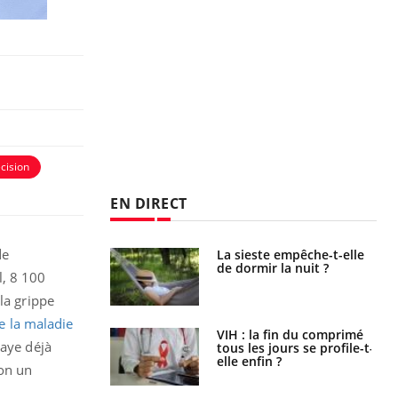
cision
EN DIRECT
de
unya, dengue,
La sieste empêche-t-elle
e : que se passe-
de dormir la nuit ?
l, 8 100
s le sud de la
la grippe
e la maladie
icaments GLP-1
VIH : la fin du comprimé
paye déjà
t-ils aussi les os
tous les jours se profile-t-
elle enfin ?
lon un