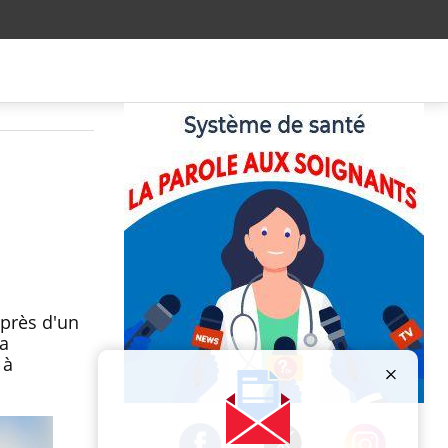
 près d'un
la
 à
Publicité