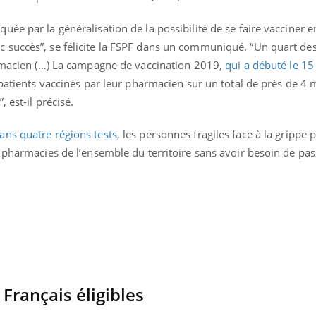
Cancer colorectal : une
Cytomég
stratégie simple aurait
change d
ée par la généralisation de la possibilité de se faire vacciner 
changé la donne au Pays
charge 
basque
enceint
succès”, se félicite la FSPF dans un communiqué. “Un quart des
armacien (…) La campagne de vaccination 2019,
qui a débuté le 15
 patients vaccinés par leur pharmacien sur un total de près de 4 m
 est-il précisé.
ans quatre régions tests
, les personnes fragiles face à la grippe
 pharmacies de l’ensemble du territoire sans avoir besoin de pas
 Français éligibles