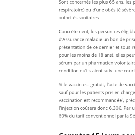
Sont concernés les plus 65 ans, les 
respiratoire) ou d’une obésité sévèr
autorités sanitaires.
Concrètement, les personnes éligibl
d’Assurance maladie un bon de prise
présentation de ce dernier et sous r
pour les moins de 18 ans), elles peuv
sérum par un pharmacien volontaire
condition qu’ils aient suivi une cour
Si le vaccin est gratuit, l’acte de vac
sauf pour les patients pris en charg
vaccination est recommandée”
,
préc
l’injection coûtera donc 6,30€. Par
60% du
tarif conventionnel par la Sé
Car
You
pré