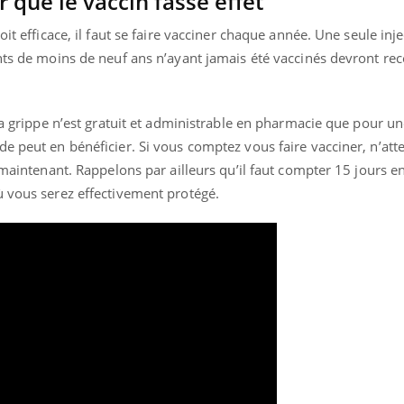
 que le vaccin fasse effet
gue, irritabilité, brouillard mental ou
it efficace, il faut se faire vacciner chaque année. Une seule inje
e alopécie… Les symptômes de la
nce en fer sont multiples ce qui la rend
nts de moins de neuf ans n’ayant jamais été vaccinés devront re
Insuline & Charge ment
Youtube
Yout
osait en parler??
 la grippe n’est gratuit et administrable en pharmacie que pour un
En 2026, l'insuline dans l
de peut en bénéficier. Si vous comptez vous faire vacciner, n’at
reste entourée d'idées re
 maintenant. Rappelons par ailleurs qu’il faut compter 15 jours en
patients comme parfois ch
ù vous serez effectivement protégé.