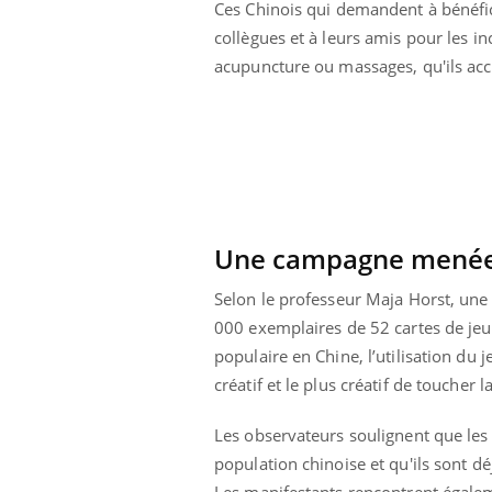
Ces Chinois qui demandent à bénéfi
unya, dengue,
La sieste empêche-t-elle
e : que se passe-
de dormir la nuit ?
collègues et à leurs amis pour les in
 le sud de la
acupuncture ou massages, qu'ils ac
Une campagne menée e
Selon le professeur Maja Horst, une
000 exemplaires de 52 cartes de jeu,
populaire en Chine, l’utilisation du 
créatif et le plus créatif de toucher
Les observateurs soulignent que les
population chinoise et qu'ils sont d