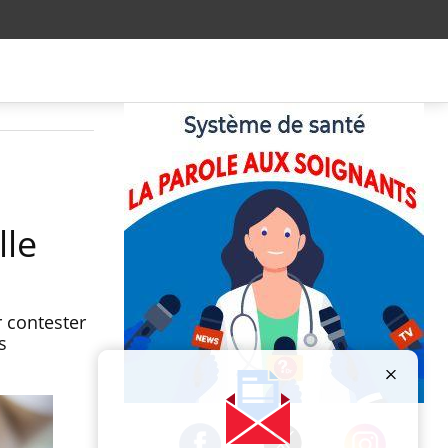
lle
r contester
s
Publicité