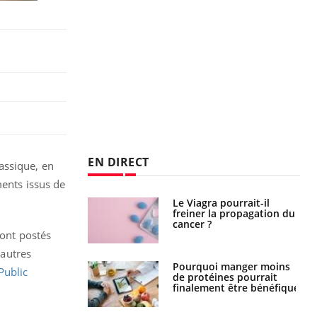
EN DIRECT
assique, en
ments issus de
Le Viagra pourrait-il
Le smartphone nuit-il à
freiner la propagation du
l'apprentissage de la
cancer ?
lecture ?
sont postés
'autres
Pourquoi manger moins
Mordue par une tique en
Public
de protéines pourrait
vacances, elle reste dans
finalement être bénéfique
le coma pendant 42 jours