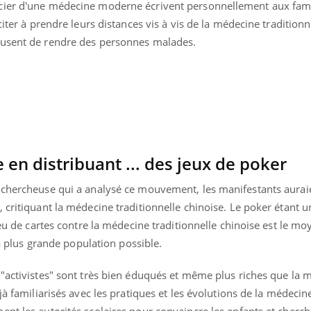
cier d'une médecine moderne écrivent personnellement aux famil
Fortes chaleurs :
pourquoi le risque de
citer à prendre leurs distances vis à vis de la médecine traditionn
noyade grimpe-t-il ?
cusent de rendre des personnes malades.
n distribuant ... des jeux de poker
 chercheuse qui a analysé ce mouvement, les manifestants aurai
 critiquant la médecine traditionnelle chinoise. Le poker étant un
jeu de cartes contre la médecine traditionnelle chinoise est le mo
 la plus grande population possible.
 "activistes" sont très bien éduqués et même plus riches que la 
éjà familiarisés avec les pratiques et les évolutions de la médeci