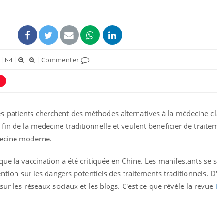
|
|
|
Commenter
 patients cherchent des méthodes alternatives à la médecine cl
fin de la médecine traditionnelle et veulent bénéficier de traite
decine moderne.
VIH : la fin du comprimé
tous les jours se profile-t-
elle enfin ?
que la vaccination a été critiquée en Chine. Les manifestants se 
tention sur les dangers potentiels des traitements traditionnels. D
Pourquoi votre ventre
 sur les réseaux sociaux et les blogs. C'est ce que révèle la revue
gâche-t-il les premiers
jours de vos vacances ?