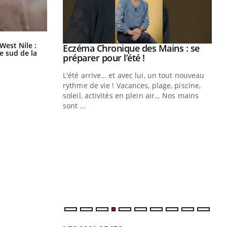
Les médicaments GLP-1 protègent-
West Nile :
Eczéma Chronique des Mains : se
Youtube
ils aussi les os ?
le sud de la
Youtube
préparer pour l’été !
L'été arrive… et avec lui, un tout nouveau
rythme de vie ! Vacances, plage, piscine,
soleil, activités en plein air… Nos mains
sont ...
Youtube
Diabète & Ramadan 2026
Un
Youtube
You
fac
Le Ramadan approche, et, pour de
pr
nombreuses personnes atteintes de
Un 
diabète, c'est une période de questions, de
mut
défis, mais ...
san
num