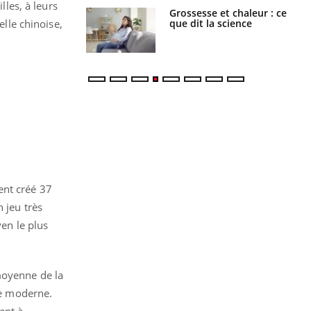
les, à leurs
Grossesse et chaleur : ce
Mordue par un
que dit la science
barracuda, une petite fille
elle chinoise,
secourue grâce à un
réflexe essentiel
ent créé 37
 jeu très
yen le plus
moyenne de la
ne moderne.