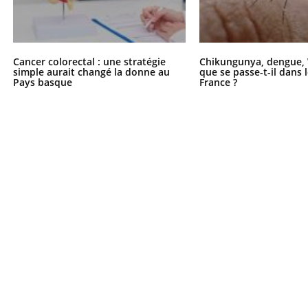
Cancer colorectal : une stratégie
Chikungunya, dengue, 
uline & Charge mentale : et si on
tube
simple aurait changé la donne au
que se passe-t-il dans 
Youtube
it en parler??
Pays basque
France ?
026, l'insuline dans le diabète de type 2
e entourée d'idées reçues chez les
ients comme parfois chez les soignants.