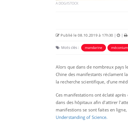
A DOG/ISTOCK
Publié le 08.10.2019 à 17h30
|
|
Mots clés :
mandarine
méconium
Alors que dans de nombreux pays les
Chine des manifestants réclament la 
la recherche scientifique, d'une mé
 connectés :
Les médicaments GLP-1
le travail
protègent-ils aussi les os
de plus en plus
?
soirées
Ces manifestations ont éclaté après 
dans des hôpitaux afin d'attirer l'at
olorectal : une
Cytomégalovirus : ce qui
manifestions se sont faites en ligne,
e simple aurait
change dans la prise en
a donne au Pays
charge des femmes
Understanding of Science.
enceintes