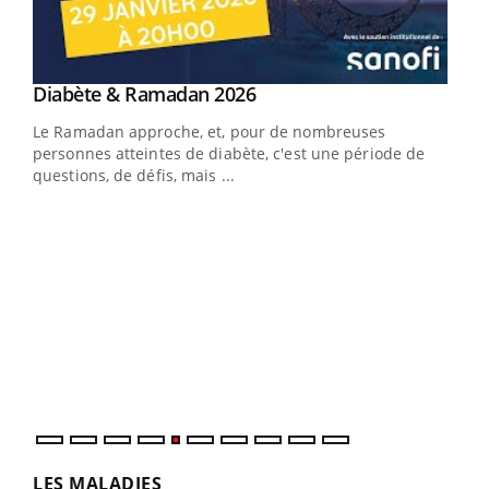
Youtube
Diabète & Ramadan 2026
Un « jumeau numérique » pour faciliter l’accès
Youtube
Youtube
Youtube
à la médecine préventive
Le Ramadan approche, et, pour de nombreuses
Un établissement lié à un groupe mutualiste innove en
personnes atteintes de diabète, c'est une période de
matière de bilan de santé : l'utilisation d'un « jumeau
questions, de défis, mais ...
numérique » permet ...
COU
You
Coup
vous
épis
LES MALADIES