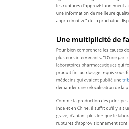
ez les soignants.
soleil, activités en plein air… Nos mains
défi
les ruptures d'approvisionnement aux
sont ...
une information de meilleure qualit
approximative" de la prochaine disp
Une multiplicité de fa
Pour bien comprendre les causes de l
plusieurs intervenants. "D’une part d
laboratoires pharmaceutiques qui font
produit fini au dosage requis sous 
médecins qui avaient publié une
tri
demander une relocalisation de la 
Comme la production des principes 
Inde et en Chine, il suffit qu'il y 
grave, d'autant plus lorsque le labor
ruptures d’approvisionnement sont 