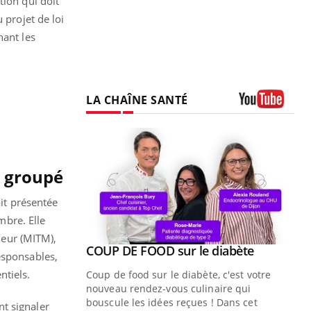
tion qui doit
 projet de loi
nant les
LA CHAÎNE SANTÉ
Youtube
t groupé
ait présentée
mbre. Elle
jeur (MITM),
Youtube
ue » pour
COUP DE FOOD sur le diabète
Youtube
esponsables,
médecine
ntiels.
Coup de food sur le diabète, c'est votre
nouveau rendez-vous culinaire qui
n groupe
bouscule les idées reçues ! Dans cet
t signaler