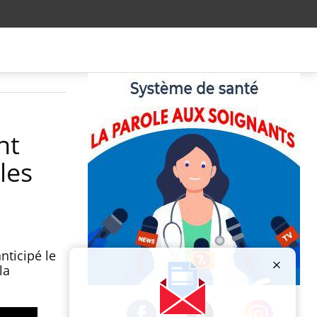
nt
les
nticipé le
la
Publicité