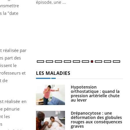
ière de bilan de
épisode, une ...
ransmettre
« jumeau
Qu
You
 la "date
êtr
"Le
qua
Doc
dir
t réalisée par
es part des
issent le
LES MALADIES
rofesseurs et
t de
Hypotension
orthostatique : quand la
pression artérielle chute
au lever
t réalisée en
ne pénurie
Drépanocytose : une
t les
déformation des globules
rouges aux conséquences
es
graves