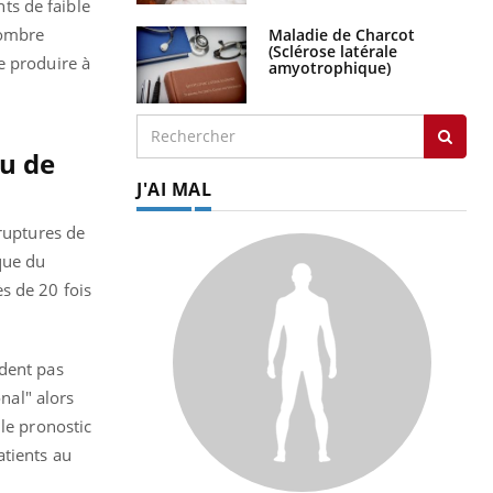
ts de faible
nombre
Maladie de Charcot
(Sclérose latérale
e produire à
amyotrophique)
ou de
J'AI MAL
ruptures de
que du
s de 20 fois
èdent pas
onal" alors
 le pronostic
atients au