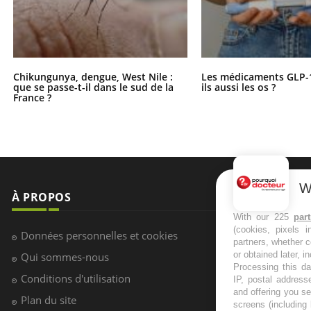
Chikungunya, dengue, West Nile :
Les médicaments GLP-
que se passe-t-il dans le sud de la
ils aussi les os ?
France ?
W
À PROPOS
NEWSLETT
With our 225
par
(cookies, pixels 
Recevez toute
Données personnelles et cookies
partners, whether c
infos santé
or obtained later, i
Qui sommes-nous
Processing this da
Conditions d'utilisation
IP, postal address
and offering you s
Plan du site
screens (including