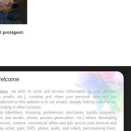
Cytomégalovirus : ce qui change
1 protègent-
dans la prise en charge des femmes
enceintes
elcome
ER
tners
, we wish to store and access information on your devices
in emails, etc.), combine and share your personal data with our
s les semaines les meilleures
ollected on this website or in our emails, already held by some of us,
ncluding in other contexts.
ta (identifiers, browsing, preferences, purchases, loyalty programs,
es and emails, phone, precise geolocation, etc.) allows developing
ervices, content, commercial offers and ads across your devices and
 by email, post, SMS, phone, audio, and video), personalising them,