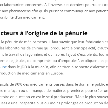
mutualiste innove en mat
s, mais ...
 laboratoires concernés. À l'inverse, ces derniers pourraient t
santé : l'utilisation d'un 
é aux pharmaciens afin qu'ils puissent communiquer aux patients
numérique » permet ...
onibilité d'un médicament.
cteurs à l'origine de la pénurie
a pénurie de médicaments, il faut savoir que leur fabrication es
es laboratoires de chimie qui produisent le principe actif, d’autr
 le travail de façonniers et qui, après l’ajout d’excipients, fourn
forme de gélules, de comprimés ou d’ampoules", expliquent les p
bune
dans le JDD à la mi-août, afin de tirer la sonnette d'alarme e
production de médicaments en Europe.
actifs de 80% des médicaments passés dans le domaine public es
ait une malfaçon ou un manque de matières premières pour créer u
atoire en question en est le seul producteur. "Mais le plus souven
liées à une incapacité plus ou moins prolongée de production d