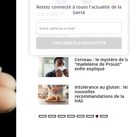
Restez connecté à toute l’actualité de la
Twitter
Facebook
Instagram
Santé
EN DIRECT
s alimentaires :
TDAH : quel est ce
velle arme contre
traitement autorisé aux
tions sévères
États-Unis ?
S'INSCRIRE À LA NEWSLETTER
 gérer le
Cerveau : le mystère de la
 des enfants en
"madeleine de Proust"
s ?
enfin expliqué
évention : ce que
Intolérance au gluten : les
s pourront
nouvelles
faire
recommandations de la
HAS