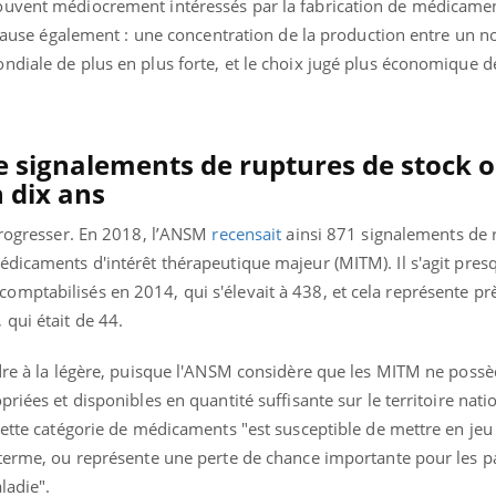
ouvent médiocrement intéressés par la fabrication de médicamen
n cause également : une concentration de la production entre un 
ndiale de plus en plus forte, et le choix jugé plus économique d
de signalements de ruptures de stock 
 dix ans
 progresser. En 2018, l’ANSM
recensait
ainsi 871 signalements de 
édicaments d'intérêt thérapeutique majeur (MITM). Il s'agit pres
mptabilisés en 2014, qui s'élevait à 438, et cela représente prè
qui était de 44.
ndre à la légère, puisque l'ANSM considère que les MITM ne poss
riées et disponibles en quantité suffisante sur le territoire nati
cette catégorie de médicaments "est susceptible de mettre en jeu
 terme, ou représente une perte de chance importante pour les p
ladie".