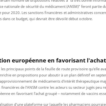
ertain nombre de dispositions relatives à "la très bonne informa
gence nationale de sécurité du médicament (ANSM)" feront partie du
e pour 2020. Les sanctions financières et administratives concer
s dans ce budget, qui devrait être dévoilé début octobre.
tion européenne en favorisant l'acha
es principaux points de la feuille de route provisoire qu'elle av
e enrichie en propositions pour aboutir à un plan définitif en septe
'approvisionnement de médicaments d'intérêt thérapeutique ma
Youtube
bète & Ramadan 2026
Un « jumeau numériq
tube
Youtube
 financières de l’ANSM contre les acteurs su secteur jugés peu r
faciliter l’accès à la 
péenne en favorisant l’achat groupé – notamment de vaccins esse
Ramadan approche, et, pour de
Youtube
préventive
breuses personnes atteintes de
Un établissement lié à u
ète, c'est une période de questions, de
isation d'une plateforme sur laquelle les pharmaciens pourraien