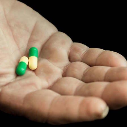
Mordue par une tique en
Allergie
vacances, elle reste dans
une nou
le coma pendant 42 jours
les réac
Mordue par un
Comment
barracuda, une petite fille
sommeil
secourue grâce à un
vacance
réflexe essentiel
Légionellose en Suisse :
Bilan pr
quelle est l’origine de la
les kiné
contamination ?
bientôt 