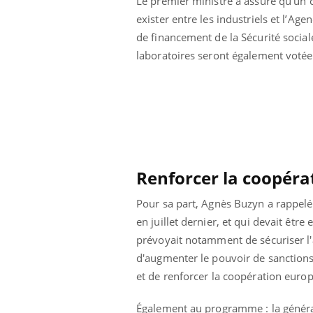
Le premier ministre a assuré qu'un c
exister entre les industriels et l’A
de financement de la Sécurité social
laboratoires seront également votée
Renforcer la coopéra
Pour sa part, Agnès Buzyn a rappelé l
en juillet dernier, et qui devait êtr
prévoyait notamment de sécuriser l
ale : et si on
Eczéma Chronique des Mains : se
Dia
Youtube
You
d'augmenter le pouvoir de sanctions
ube
Youtube
préparer pour l’été !
et de renforcer la coopération euro
Le 
 diabète de type 2
L'été arrive… et avec lui, un tout nouveau
nom
ues chez les
rythme de vie ! Vacances, plage, piscine,
diab
Également au programme : la général