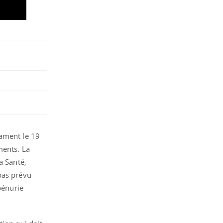
cament le 19
ments. La
a Santé,
pas prévu
pénurie