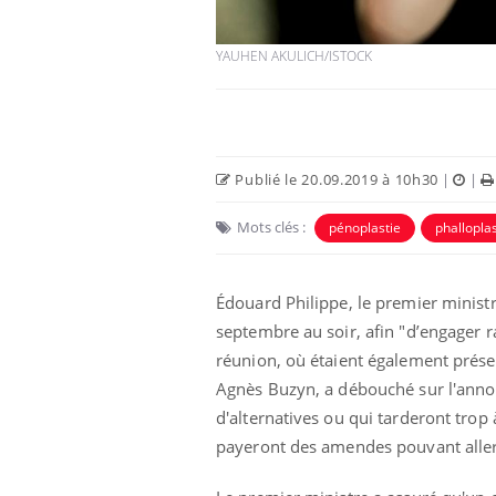
YAUHEN AKULICH/ISTOCK
Publié le 20.09.2019 à 10h30
|
|
Mots clés :
pénoplastie
phalloplas
Édouard Philippe, le premier minist
septembre au soir, afin "d’engager 
réunion, où étaient également présen
Agnès Buzyn, a débouché sur l'annon
d'alternatives ou qui tarderont trop
payeront des amendes pouvant aller j